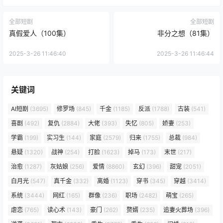
全部短剧
全部短剧
真假爱人（100集）
非分之想（81集）
2025-3-26 11:46:40
2025-3-26 11:46:44
关键词
AI短剧
(3695)
修罗场
(845)
千金
(1185)
反派
(1788)
古装
(541)
喜剧
(492)
复仇
(2884)
大佬
(393)
失忆
(805)
娇妻
(253)
学霸
(199)
实习生
(144)
家庭
(2579)
归来
(1755)
总裁
(984)
悬疑
(1320)
战神
(254)
打脸
(1623)
掉马
(173)
末世
(217)
治愈
(1287)
灰姑娘
(256)
爱情
(8860)
玄幻
(396)
甜宠
(2051)
白月光
(547)
真千金
(332)
离婚
(1123)
穿书
(345)
穿越
(3414)
系统
(3444)
网红
(165)
群像
(236)
职场
(2482)
萌宝
(265)
虐恋
(765)
读心术
(143)
豪门
(262)
赘婿
(235)
追妻火葬场
(396)