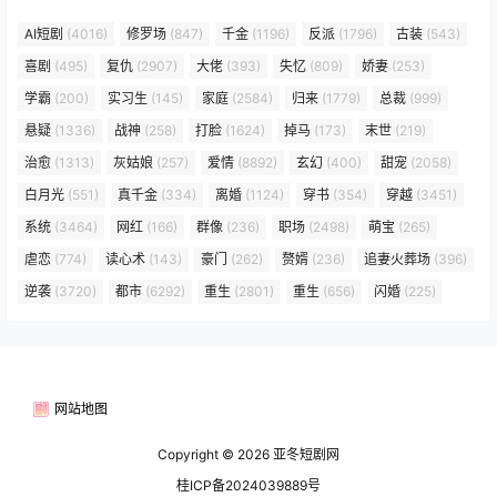
AI短剧
(4016)
修罗场
(847)
千金
(1196)
反派
(1796)
古装
(543)
喜剧
(495)
复仇
(2907)
大佬
(393)
失忆
(809)
娇妻
(253)
学霸
(200)
实习生
(145)
家庭
(2584)
归来
(1779)
总裁
(999)
悬疑
(1336)
战神
(258)
打脸
(1624)
掉马
(173)
末世
(219)
治愈
(1313)
灰姑娘
(257)
爱情
(8892)
玄幻
(400)
甜宠
(2058)
白月光
(551)
真千金
(334)
离婚
(1124)
穿书
(354)
穿越
(3451)
系统
(3464)
网红
(166)
群像
(236)
职场
(2498)
萌宝
(265)
虐恋
(774)
读心术
(143)
豪门
(262)
赘婿
(236)
追妻火葬场
(396)
逆袭
(3720)
都市
(6292)
重生
(2801)
重生
(656)
闪婚
(225)
网站地图
Copyright © 2026
亚冬短剧网
桂ICP备2024039889号