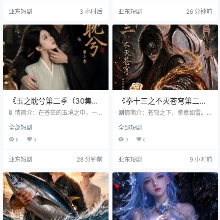
太古禁忌封印松动，万古神魔苏
为凡尘蝼蚁，却意外觉醒上古血
亚东短剧
3 小时后
亚东短剧
26 分钟前
醒，陈凡在血与火的试炼中揭开自
脉，踏上一条通往万道归一的荆棘
身身世之谜——他竟是被天道遗忘
之路。他历经生死劫难，遇仙魔、
的“逆命者”，体内封印着足以颠覆三
破迷局、炼心魂，每一步都暗藏天
界的力量。为守护挚爱之人，他不...
机。当真相逐渐浮现，他发现自己
不仅背负着...
《玉之耽兮第二季（30集）
《拳十三之不灭苍穹第二季
AI短剧》短剧全集免费在线
（80集）AI短剧》短剧全集
剧情简介：在苍茫的玉境之中，一
剧情简介：苍穹之下，拳意如雷。
看
块通灵古玉承载着千年未解的执
免费在线看
少年拳十三，身负不灭之血，却困
全部短剧
全部短剧
念，于轮回长河中低吟浅唱。《玉
于宿命的囚笼。第二季归来，他不
之耽兮第二季》续写玉灵与凡尘女
再是那个初入乱世的稚子——肩扛
0
0
0
0
子之间跨越三生的宿命纠葛——当
破碎的苍穹，手握未竟的誓言，每
破碎的记忆如瓷片般重新拼合，爱
一次挥拳都在撕裂命运的天幕。当
亚东短剧
28 分钟前
亚东短剧
9 小时前
恨在时光的熔炉中反复淬炼，每一
古老的星图重新排列，当暗影中的
次重逢都暗藏杀机，每一滴眼泪都
谜团渐次浮现，他必须直面内心最
凝成咒语。主角为寻回前世挚爱，
深的恐惧：是选择守护挚爱的羁
甘愿堕入无尽轮回，却不知命运早
绊，还是为了苍生踏碎星辰？AI技术
已在玉中刻下...
与东方玄...