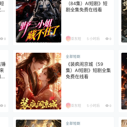
I短
（84集）AI短剧》短
在线
剧全集免费在线看
0
亚东短
5 小时后
0
剧
全部短剧
铁锤
《装疯闹京城（59
来
集）AI短剧》短剧全集
第四
免费在线看
》
看
0
亚东短
5 小时后
0
剧
全部短剧