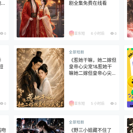
地凤
剧全集免费在线看
》
看
0
亚东短
6 小时后
0
剧
全部短剧
季
《惹她干嘛，她二嫁但
短
皇帝心尖宠1&惹她干
嘛她二嫁但皇帝心尖宠
1（76集）AI短剧》短
剧全集免费在线看
0
亚东短
5 小时后
0
剧
全部短剧
强吻
《野三小姐藏不住了