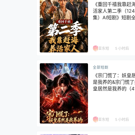
《重回千禧我靠赶
活家人第二季（124
集）AI短剧》短剧
免费在线看
亚东短
5 小时后
剧
全部短剧
《宗门慌了：妖皇
是我养的&宗门慌了
皇居然是我养的（4
集）AI短剧》短剧
免费在线看
亚东短
5 小时后
剧