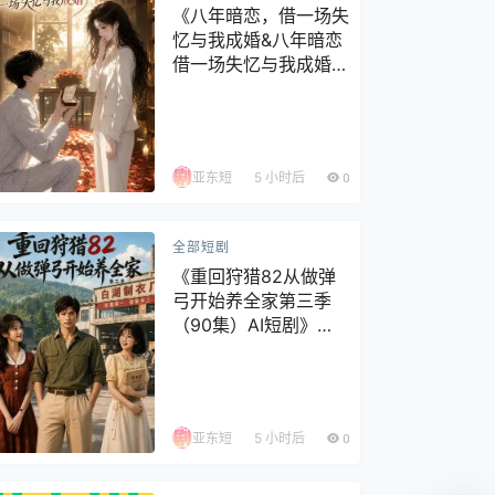
《八年暗恋，借一场失
忆与我成婚&八年暗恋
借一场失忆与我成婚
（58集）AI短剧》短
剧全集免费在线看
亚东短
5 小时后
0
剧
全部短剧
《重回狩猎82从做弹
弓开始养全家第三季
（90集）AI短剧》短
剧全集免费在线看
亚东短
5 小时后
0
剧