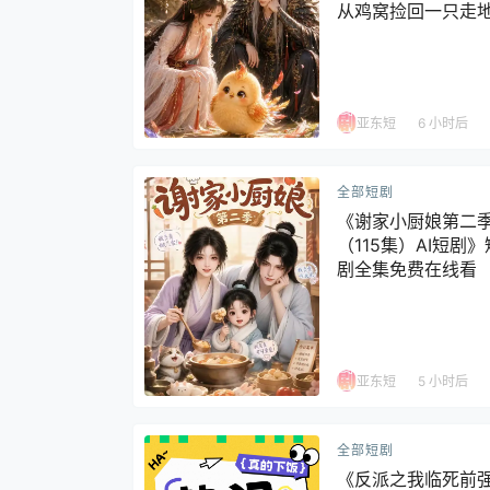
从鸡窝捡回一只走
凰（40集）AI短剧
短剧全集免费在线
亚东短
6 小时后
剧
全部短剧
《谢家小厨娘第二
（115集）AI短剧》
剧全集免费在线看
亚东短
5 小时后
剧
全部短剧
《反派之我临死前