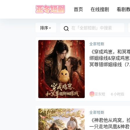
首页
在线搜剧
看剧
排序
全部短剧
《穿成鸡崽，和冥
绑姻缘线&穿成鸡崽
冥尊错绑姻缘线（7
集）AI短剧》短剧
免费在线看
亚东短
6 小时后
剧
全部短剧
《神君他从鸡窝，
一只走地凤凰&神君