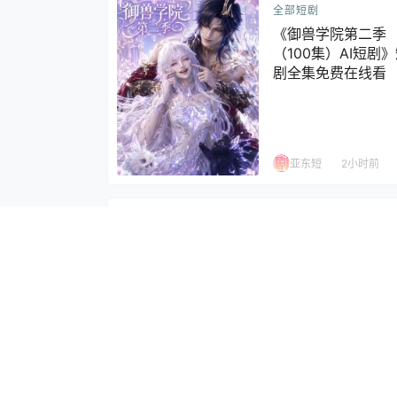
全部短剧
《御兽学院第二季
（100集）AI短剧
剧全集免费在线看
亚东短
2小时前
剧
全部短剧
《雨落盛夏时（53
集）AI短剧》短剧
免费在线看
亚东短
2小时前
剧