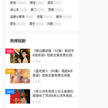
职场
(2464)
萌宝
(265)
虐恋
(743)
读心术
(138)
豪门
(262)
赘婿
(234)
追妻火葬场
(394)
逆袭
(3612)
都市
(6178)
重生
(2725)
重生
(656)
闪婚
(214)
热榜短剧
《替兄藏娇娥（32集）姚冠宇
TOP1
&袁雨涵》短剧全集免费在线
看
2 天前
《蛊色撩人（69集）锦超&圻
TOP2
夏夏》短剧全集免费在线看
2 天前
《老公消失我担上位＆离婚后
TOP3
我嫁给了顶流&老公消失我担
上位离婚后我嫁给了顶流（76
6 天前
集）李卓扬＆邓灵枢》短剧全