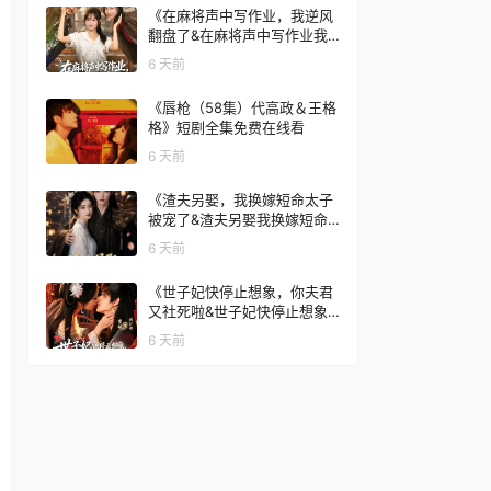
集免费在线看
《在麻将声中写作业，我逆风
翻盘了&在麻将声中写作业我
逆风翻盘了（60集）张颖菲＆
6 天前
胡文乐》短剧全集免费在线看
《唇枪（58集）代高政＆王格
格》短剧全集免费在线看
6 天前
《渣夫另娶，我换嫁短命太子
被宠了&渣夫另娶我换嫁短命
太子被宠了（77集）AI短剧》
6 天前
短剧全集免费在线看
《世子妃快停止想象，你夫君
又社死啦&世子妃快停止想象
你夫君又社死啦（73集）洪瑾
6 天前
瑜＆常斌》短剧全集免费在线
看