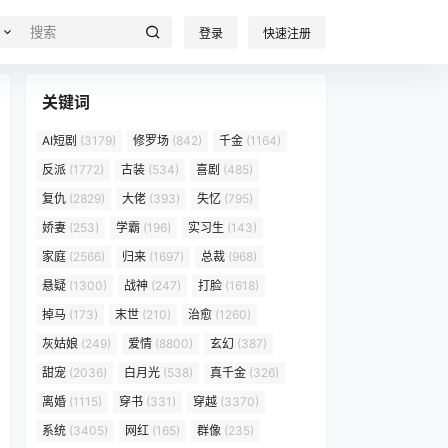
登录
快速注册
关键词
AI短剧
(3179)
修罗场
(842)
千金
(1164)
反派
(1772)
古装
(534)
喜剧
(485)
复仇
(2829)
大佬
(393)
失忆
(795)
娇妻
(253)
学霸
(196)
实习生
(143)
家庭
(2566)
归来
(1697)
总裁
(968)
悬疑
(1300)
战神
(247)
打脸
(1618)
掉马
(173)
末世
(210)
治愈
(1260)
灰姑娘
(249)
爱情
(8800)
玄幻
(387)
甜宠
(2036)
白月光
(538)
真千金
(326)
离婚
(1115)
穿书
(331)
穿越
(3370)
系统
(3405)
网红
(165)
群像
(235)