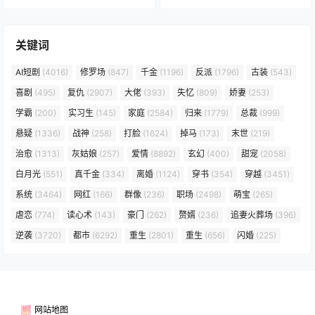
关键词
AI短剧
(4016)
修罗场
(847)
千金
(1196)
反派
(1796)
古装
(543)
喜剧
(495)
复仇
(2907)
大佬
(393)
失忆
(809)
娇妻
(253)
学霸
(200)
实习生
(145)
家庭
(2584)
归来
(1779)
总裁
(999)
悬疑
(1336)
战神
(258)
打脸
(1624)
掉马
(173)
末世
(219)
治愈
(1313)
灰姑娘
(257)
爱情
(8892)
玄幻
(400)
甜宠
(2058)
白月光
(551)
真千金
(334)
离婚
(1124)
穿书
(354)
穿越
(3451)
系统
(3464)
网红
(166)
群像
(236)
职场
(2498)
萌宝
(265)
虐恋
(774)
读心术
(143)
豪门
(262)
赘婿
(236)
追妻火葬场
(396)
逆袭
(3720)
都市
(6292)
重生
(2801)
重生
(656)
闪婚
(225)
网站地图