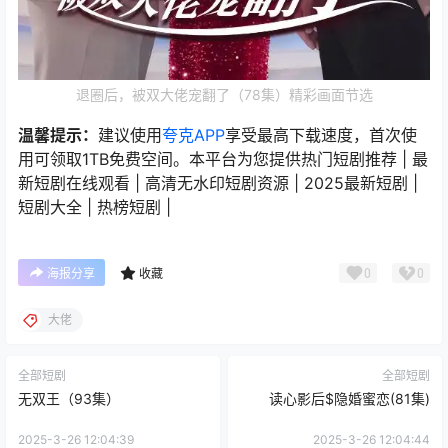
退圈后，被双大佬宠翻了（78集）精彩画面节选
温馨提示：
建议使用
夸克APP
享受最高下载速度，首次使
用可领取1TB免费空间。本平台为您提供热门短剧推荐 | 最
新短剧在线观看 | 高清无水印短剧资源 | 2025最新短剧 |
短剧大全 | 热榜短剧 |
0
0
海报分享
收藏
大佬
全部短剧
全部短剧
无双王（93集）
读心影后$隐婚蜜恋(81集)
2025-3-26 12:04:39
2025-3-26 12:04:44