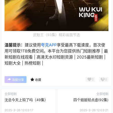
武魁王（93集）精彩画面节选
温馨提示：
建议使用
夸克APP
享受最高下载速度，首次使
用可领取1TB免费空间。本平台为您提供热门短剧推荐 | 最
新短剧在线观看 | 高清无水印短剧资源 | 2025最新短剧 |
短剧大全 | 热榜短剧 |
0
0
海报分享
收藏
全部短剧
全部短剧
沈总今天上钩了吗（49集）
四个姐姐轻点虐(92集)
2025-3-26 12:03:17
2025-3-26 12:03:21