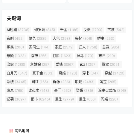
关键词
AI短剧
(3738)
修罗场
(845)
千金
(1186)
反派
(1790)
古装
(542)
喜剧
(492)
复仇
(2889)
大佬
(393)
失忆
(806)
娇妻
(253)
学霸
(200)
实习生
(144)
家庭
(2579)
归来
(1758)
总裁
(985)
悬疑
(1323)
战神
(256)
打脸
(1623)
掉马
(173)
末世
(219)
治愈
(1288)
灰姑娘
(257)
爱情
(8867)
玄幻
(397)
甜宠
(2051)
白月光
(547)
真千金
(333)
离婚
(1123)
穿书
(347)
穿越
(3420)
系统
(3445)
网红
(165)
群像
(236)
职场
(2483)
萌宝
(265)
虐恋
(765)
读心术
(143)
豪门
(262)
赘婿
(235)
追妻火葬场
(396)
逆袭
(3697)
都市
(6245)
重生
(2779)
重生
(656)
闪婚
(220)
网站地图