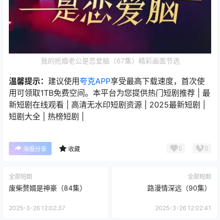
我的抢婚老公是恋爱脑（67集）精彩画面节选
温馨提示：
建议使用
夸克APP
享受最高下载速度，首次使
用可领取1TB免费空间。本平台为您提供热门短剧推荐 | 最
新短剧在线观看 | 高清无水印短剧资源 | 2025最新短剧 |
短剧大全 | 热榜短剧 |
0
0
海报分享
收藏
全部短剧
全部短剧
废柴赘婿是神豪（84集）
路漫情深远（90集）
2025-3-26 12:02:37
2025-3-26 12:02:41