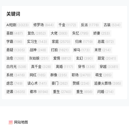
关键词
AI短剧
(3323)
修罗场
(844)
千金
(1172)
反派
(1778)
古装
(534)
喜剧
(487)
复仇
(2852)
大佬
(393)
失忆
(795)
娇妻
(253)
学霸
(196)
实习生
(143)
家庭
(2570)
归来
(1719)
总裁
(972)
悬疑
(1305)
战神
(248)
打脸
(1621)
掉马
(173)
末世
(214)
治愈
(1268)
灰姑娘
(251)
爱情
(8812)
玄幻
(390)
甜宠
(2041)
白月光
(538)
真千金
(328)
离婚
(1117)
穿书
(336)
穿越
(3381)
系统
(3416)
网红
(165)
群像
(235)
职场
(2470)
萌宝
(265)
虐恋
(749)
读心术
(141)
豪门
(262)
赘婿
(234)
追妻火葬场
(395)
逆袭
(3635)
都市
(6194)
重生
(2740)
重生
(656)
闪婚
(214)
网站地图