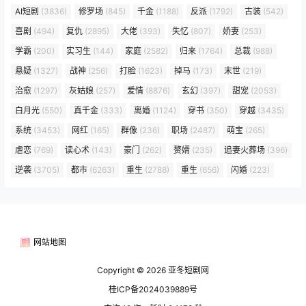
AI短剧
(3836)
修罗场
(845)
千金
(1188)
反派
(1792)
古装
(542)
喜剧
(494)
复仇
(2895)
大佬
(393)
失忆
(807)
娇妻
(253)
学霸
(200)
实习生
(144)
家庭
(2582)
归来
(1764)
总裁
(988)
悬疑
(1327)
战神
(256)
打脸
(1623)
掉马
(173)
末世
(219)
治愈
(1297)
灰姑娘
(257)
爱情
(8876)
玄幻
(397)
甜宠
(2053)
白月光
(550)
真千金
(333)
离婚
(1124)
穿书
(350)
穿越
(3435)
系统
(3453)
网红
(165)
群像
(236)
职场
(2487)
萌宝
(265)
虐恋
(769)
读心术
(143)
豪门
(262)
赘婿
(235)
追妻火葬场
(396)
逆袭
(3705)
都市
(6263)
重生
(2788)
重生
(656)
闪婚
(223)
网站地图
Copyright © 2026
亚冬短剧网
桂ICP备2024039889号