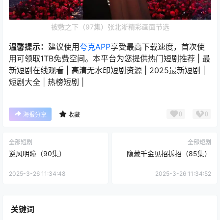
被敷之下（97集）张北淅精彩画面节选
温馨提示：
建议使用
夸克APP
享受最高下载速度，首次使
用可领取1TB免费空间。本平台为您提供热门短剧推荐 | 最
新短剧在线观看 | 高清无水印短剧资源 | 2025最新短剧 |
短剧大全 | 热榜短剧 |
0
0
海报分享
收藏
全部短剧
全部短剧
逆风明瞳（90集）
隐藏千金见招拆招（85集）
2025-3-26 11:34:48
2025-3-26 11:34:52
关键词