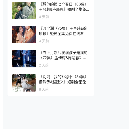
《想你的第七个春日（86集）
王晨鹏&卢鹿鹿》短剧全集免
费在线看
4 天前
《渡尘渊（75集）王星玮&徐
轸轸》短剧全集免费在线看
4 天前
《当上月嫂后发现孩子是我的
（72集）孟佳辉&周靖蓉》短
剧全集免费在线看
2 天前
《别闹！我的钟秘书（84集）
杨殊予&赵廷义》短剧全集免
费在线看
6 天前