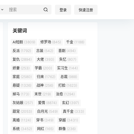
登录
快速注册
关键词
AI短剧
(3809)
修罗场
(845)
千金
(1188)
反派
(1792)
古装
(542)
喜剧
(494)
复仇
(2894)
大佬
(393)
失忆
(807)
娇妻
(253)
学霸
(200)
实习生
(144)
家庭
(2580)
归来
(1762)
总裁
(988)
悬疑
(1326)
战神
(256)
打脸
(1623)
掉马
(173)
末世
(219)
治愈
(1294)
灰姑娘
(257)
爱情
(8874)
玄幻
(397)
甜宠
(2053)
白月光
(549)
真千金
(333)
离婚
(1124)
穿书
(349)
穿越
(3431)
系统
(3452)
网红
(165)
群像
(236)