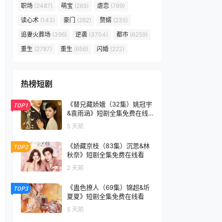
职场
(2487)
萌宝
(265)
虐恋
(769)
读心术
(143)
豪门
(262)
赘婿
(235)
追妻火葬场
(396)
逆袭
(3704)
都市
(6259)
重生
(2787)
重生
(656)
闪婚
(222)
热榜短剧
《替兄藏娇娥（32集）姚冠宇
TOP1
&袁雨涵》短剧全集免费在线
看
5 天前
《娇藏京枝（83集）沉思&林
TOP2
秋奈》短剧全集免费在线看
2 天前
《蛊色撩人（69集）锦超&圻
TOP3
夏夏》短剧全集免费在线看
5 天前