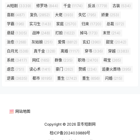
AI短剧
(3339)
修罗场
(844)
千金
(1174)
反派
(1779)
古装
(534)
喜剧
(487)
复仇
(2852)
大佬
(393)
失忆
(795)
娇妻
(253)
学霸
(196)
实习生
(143)
家庭
(2570)
归来
(1720)
总裁
(972)
悬疑
(1305)
战神
(248)
打脸
(1622)
掉马
(173)
末世
(214)
治愈
(1268)
灰姑娘
(251)
爱情
(8812)
玄幻
(390)
甜宠
(2042)
白月光
(538)
真千金
(328)
离婚
(1117)
穿书
(336)
穿越
(3383)
系统
(3417)
网红
(165)
群像
(235)
职场
(2470)
萌宝
(265)
虐恋
(751)
读心术
(141)
豪门
(262)
赘婿
(234)
追妻火葬场
(395)
逆袭
(3635)
都市
(6195)
重生
(2742)
重生
(656)
闪婚
(215)
网站地图
Copyright © 2026
亚冬短剧网
桂ICP备2024039889号