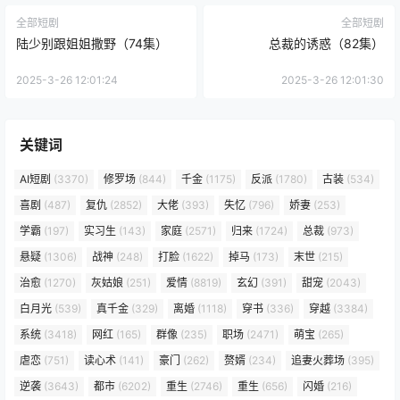
全部短剧
全部短剧
陆少别跟姐姐撒野（74集）
总裁的诱惑（82集）
2025-3-26 12:01:24
2025-3-26 12:01:30
关键词
AI短剧
(3370)
修罗场
(844)
千金
(1175)
反派
(1780)
古装
(534)
喜剧
(487)
复仇
(2852)
大佬
(393)
失忆
(796)
娇妻
(253)
学霸
(197)
实习生
(143)
家庭
(2571)
归来
(1724)
总裁
(973)
悬疑
(1306)
战神
(248)
打脸
(1622)
掉马
(173)
末世
(215)
治愈
(1270)
灰姑娘
(251)
爱情
(8819)
玄幻
(391)
甜宠
(2043)
白月光
(539)
真千金
(329)
离婚
(1118)
穿书
(336)
穿越
(3384)
系统
(3418)
网红
(165)
群像
(235)
职场
(2471)
萌宝
(265)
虐恋
(751)
读心术
(141)
豪门
(262)
赘婿
(234)
追妻火葬场
(395)
逆袭
(3643)
都市
(6202)
重生
(2746)
重生
(656)
闪婚
(216)