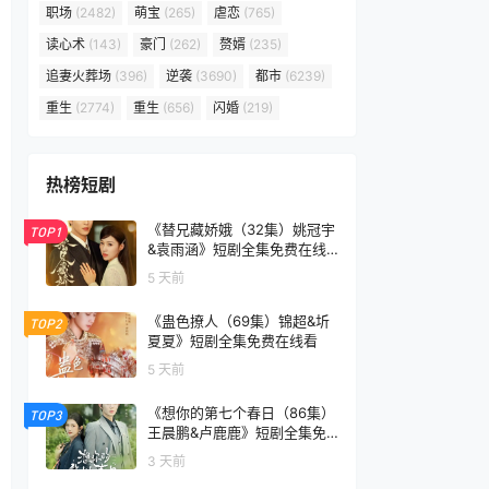
职场
(2482)
萌宝
(265)
虐恋
(765)
读心术
(143)
豪门
(262)
赘婿
(235)
追妻火葬场
(396)
逆袭
(3690)
都市
(6239)
重生
(2774)
重生
(656)
闪婚
(219)
热榜短剧
《替兄藏娇娥（32集）姚冠宇
TOP1
&袁雨涵》短剧全集免费在线
看
5 天前
《蛊色撩人（69集）锦超&圻
TOP2
夏夏》短剧全集免费在线看
5 天前
《想你的第七个春日（86集）
TOP3
王晨鹏&卢鹿鹿》短剧全集免
费在线看
3 天前