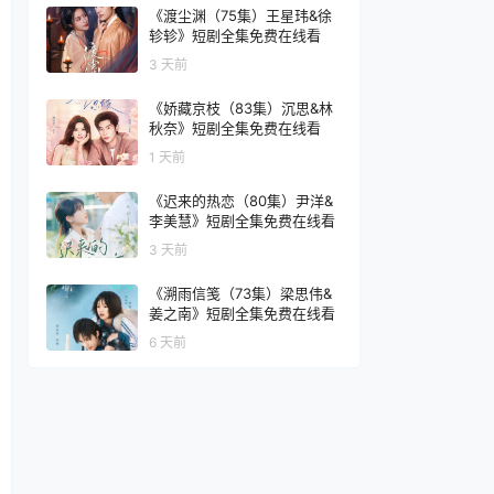
《渡尘渊（75集）王星玮&徐
轸轸》短剧全集免费在线看
3 天前
《娇藏京枝（83集）沉思&林
秋奈》短剧全集免费在线看
1 天前
《迟来的热恋（80集）尹洋&
李美慧》短剧全集免费在线看
3 天前
《溯雨信笺（73集）梁思伟&
姜之南》短剧全集免费在线看
6 天前