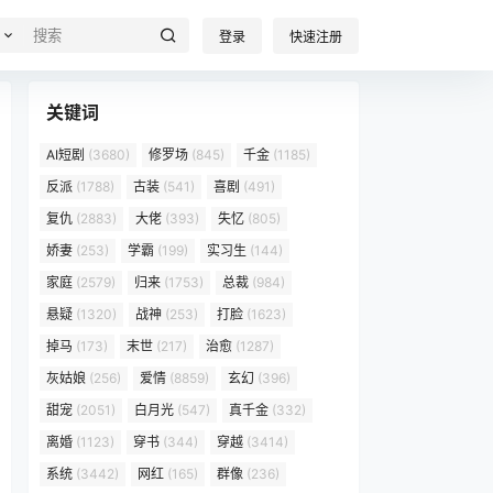
登录
快速注册
关键词
AI短剧
(3680)
修罗场
(845)
千金
(1185)
反派
(1788)
古装
(541)
喜剧
(491)
复仇
(2883)
大佬
(393)
失忆
(805)
娇妻
(253)
学霸
(199)
实习生
(144)
家庭
(2579)
归来
(1753)
总裁
(984)
悬疑
(1320)
战神
(253)
打脸
(1623)
掉马
(173)
末世
(217)
治愈
(1287)
灰姑娘
(256)
爱情
(8859)
玄幻
(396)
甜宠
(2051)
白月光
(547)
真千金
(332)
离婚
(1123)
穿书
(344)
穿越
(3414)
系统
(3442)
网红
(165)
群像
(236)