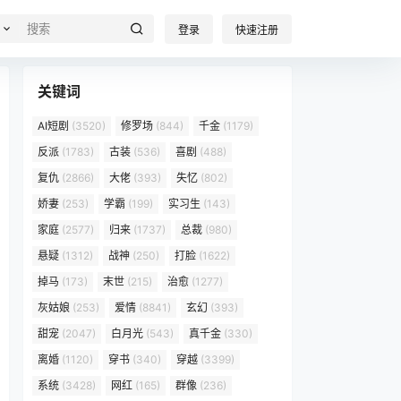
登录
快速注册
关键词
AI短剧
(3520)
修罗场
(844)
千金
(1179)
反派
(1783)
古装
(536)
喜剧
(488)
复仇
(2866)
大佬
(393)
失忆
(802)
娇妻
(253)
学霸
(199)
实习生
(143)
家庭
(2577)
归来
(1737)
总裁
(980)
悬疑
(1312)
战神
(250)
打脸
(1622)
掉马
(173)
末世
(215)
治愈
(1277)
灰姑娘
(253)
爱情
(8841)
玄幻
(393)
甜宠
(2047)
白月光
(543)
真千金
(330)
离婚
(1120)
穿书
(340)
穿越
(3399)
系统
(3428)
网红
(165)
群像
(236)