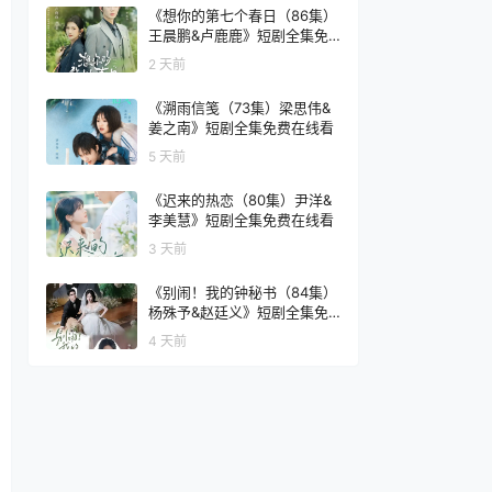
《想你的第七个春日（86集）
王晨鹏&卢鹿鹿》短剧全集免
费在线看
2 天前
《溯雨信笺（73集）梁思伟&
姜之南》短剧全集免费在线看
5 天前
《迟来的热恋（80集）尹洋&
李美慧》短剧全集免费在线看
3 天前
《别闹！我的钟秘书（84集）
杨殊予&赵廷义》短剧全集免
费在线看
4 天前