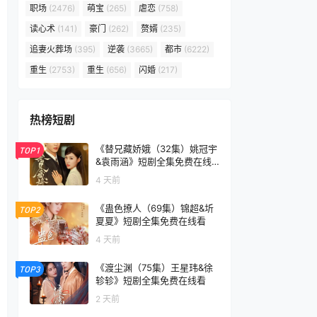
职场
(2476)
萌宝
(265)
虐恋
(758)
读心术
(141)
豪门
(262)
赘婿
(235)
追妻火葬场
(395)
逆袭
(3665)
都市
(6222)
重生
(2753)
重生
(656)
闪婚
(217)
热榜短剧
《替兄藏娇娥（32集）姚冠宇
TOP1
&袁雨涵》短剧全集免费在线
看
4 天前
《蛊色撩人（69集）锦超&圻
TOP2
夏夏》短剧全集免费在线看
4 天前
《渡尘渊（75集）王星玮&徐
TOP3
轸轸》短剧全集免费在线看
2 天前