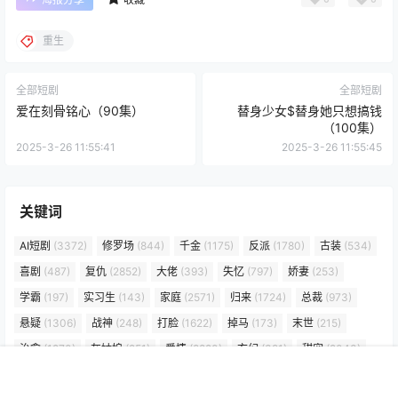
重生
全部短剧
全部短剧
爱在刻骨铭心（90集）
替身少女$替身她只想搞钱
（100集）
2025-3-26 11:55:41
2025-3-26 11:55:45
关键词
AI短剧
(3372)
修罗场
(844)
千金
(1175)
反派
(1780)
古装
(534)
喜剧
(487)
复仇
(2852)
大佬
(393)
失忆
(797)
娇妻
(253)
学霸
(197)
实习生
(143)
家庭
(2571)
归来
(1724)
总裁
(973)
悬疑
(1306)
战神
(248)
打脸
(1622)
掉马
(173)
末世
(215)
治愈
(1270)
灰姑娘
(251)
爱情
(8820)
玄幻
(391)
甜宠
(2043)
白月光
(539)
真千金
(329)
离婚
(1118)
穿书
(336)
穿越
(3384)
首页
标签
搜索
顶部