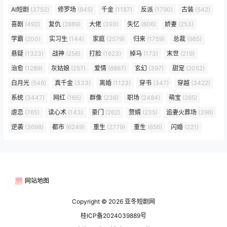
AI短剧
(3752)
修罗场
(845)
千金
(1187)
反派
(1790)
古装
(542)
喜剧
(492)
复仇
(2889)
大佬
(393)
失忆
(806)
娇妻
(253)
学霸
(200)
实习生
(144)
家庭
(2579)
归来
(1759)
总裁
(985)
悬疑
(1323)
战神
(256)
打脸
(1623)
掉马
(173)
末世
(219)
治愈
(1289)
灰姑娘
(257)
爱情
(8867)
玄幻
(397)
甜宠
(2052)
白月光
(548)
真千金
(333)
离婚
(1123)
穿书
(347)
穿越
(3422)
系统
(3447)
网红
(165)
群像
(236)
职场
(2484)
萌宝
(265)
虐恋
(765)
读心术
(143)
豪门
(262)
赘婿
(235)
追妻火葬场
(396)
逆袭
(3698)
都市
(6249)
重生
(2779)
重生
(656)
闪婚
(221)
网站地图
Copyright © 2026
亚冬短剧网
桂ICP备2024039889号