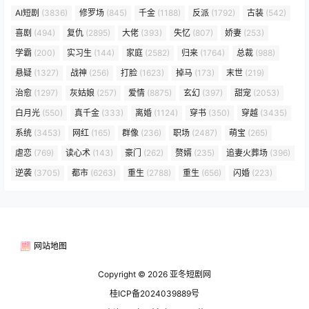
AI短剧
(3836)
修罗场
(845)
千金
(1188)
反派
(1792)
古装
(542)
喜剧
(494)
复仇
(2895)
大佬
(393)
失忆
(807)
娇妻
(253)
学霸
(200)
实习生
(144)
家庭
(2582)
归来
(1764)
总裁
(988)
悬疑
(1327)
战神
(256)
打脸
(1623)
掉马
(173)
末世
(219)
治愈
(1297)
灰姑娘
(257)
爱情
(8875)
玄幻
(397)
甜宠
(2053)
白月光
(550)
真千金
(333)
离婚
(1124)
穿书
(350)
穿越
(3435)
系统
(3453)
网红
(165)
群像
(236)
职场
(2487)
萌宝
(265)
虐恋
(769)
读心术
(143)
豪门
(262)
赘婿
(235)
追妻火葬场
(396)
逆袭
(3705)
都市
(6263)
重生
(2788)
重生
(656)
闪婚
(223)
网站地图
Copyright © 2026
亚冬短剧网
桂ICP备2024039889号