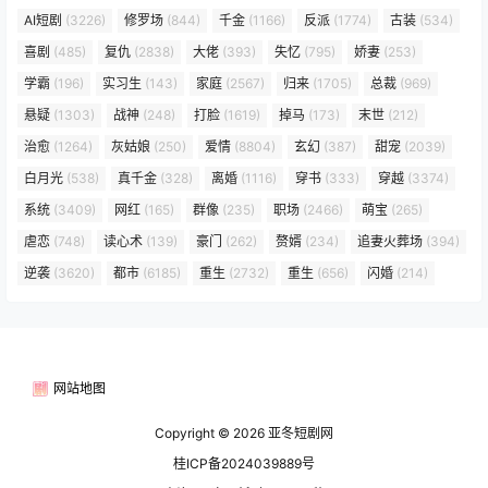
AI短剧
(3226)
修罗场
(844)
千金
(1166)
反派
(1774)
古装
(534)
喜剧
(485)
复仇
(2838)
大佬
(393)
失忆
(795)
娇妻
(253)
学霸
(196)
实习生
(143)
家庭
(2567)
归来
(1705)
总裁
(969)
悬疑
(1303)
战神
(248)
打脸
(1619)
掉马
(173)
末世
(212)
治愈
(1264)
灰姑娘
(250)
爱情
(8804)
玄幻
(387)
甜宠
(2039)
白月光
(538)
真千金
(328)
离婚
(1116)
穿书
(333)
穿越
(3374)
系统
(3409)
网红
(165)
群像
(235)
职场
(2466)
萌宝
(265)
虐恋
(748)
读心术
(139)
豪门
(262)
赘婿
(234)
追妻火葬场
(394)
逆袭
(3620)
都市
(6185)
重生
(2732)
重生
(656)
闪婚
(214)
网站地图
Copyright © 2026
亚冬短剧网
桂ICP备2024039889号