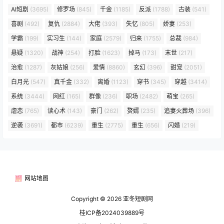
AI短剧
(3695)
修罗场
(845)
千金
(1185)
反派
(1788)
古装
(541)
喜剧
(492)
复仇
(2884)
大佬
(393)
失忆
(805)
娇妻
(253)
学霸
(199)
实习生
(144)
家庭
(2579)
归来
(1755)
总裁
(984)
悬疑
(1320)
战神
(254)
打脸
(1623)
掉马
(173)
末世
(217)
治愈
(1287)
灰姑娘
(256)
爱情
(8860)
玄幻
(396)
甜宠
(2051)
白月光
(547)
真千金
(332)
离婚
(1123)
穿书
(345)
穿越
(3414)
系统
(3444)
网红
(165)
群像
(236)
职场
(2482)
萌宝
(265)
虐恋
(765)
读心术
(143)
豪门
(262)
赘婿
(235)
追妻火葬场
(396)
逆袭
(3691)
都市
(6239)
重生
(2775)
重生
(656)
闪婚
(219)
网站地图
Copyright © 2026
亚冬短剧网
桂ICP备2024039889号