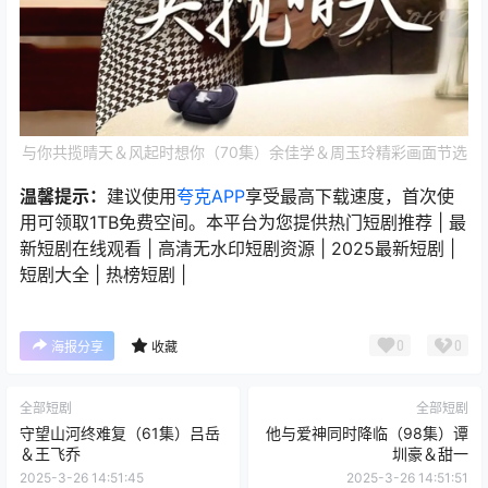
与你共揽晴天＆风起时想你（70集）余佳学＆周玉玲精彩画面节选
温馨提示：
建议使用
夸克APP
享受最高下载速度，首次使
用可领取1TB免费空间。本平台为您提供热门短剧推荐 | 最
新短剧在线观看 | 高清无水印短剧资源 | 2025最新短剧 |
短剧大全 | 热榜短剧 |
0
0
海报分享
收藏
全部短剧
全部短剧
守望山河终难复（61集）吕岳
他与爱神同时降临（98集）谭
＆王飞乔
圳豪＆甜一
2025-3-26 14:51:45
2025-3-26 14:51:51