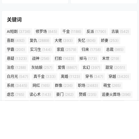
关键词
AI短剧
(3736)
修罗场
(845)
千金
(1186)
反派
(1790)
古装
(542)
喜剧
(492)
复仇
(2889)
大佬
(393)
失忆
(806)
娇妻
(253)
学霸
(200)
实习生
(144)
家庭
(2579)
归来
(1758)
总裁
(985)
悬疑
(1323)
战神
(256)
打脸
(1623)
掉马
(173)
末世
(219)
治愈
(1288)
灰姑娘
(257)
爱情
(8867)
玄幻
(397)
甜宠
(2051)
白月光
(547)
真千金
(333)
离婚
(1123)
穿书
(347)
穿越
(3420)
系统
(3445)
网红
(165)
群像
(236)
职场
(2483)
萌宝
(265)
虐恋
(765)
读心术
(143)
豪门
(262)
赘婿
(235)
追妻火葬场
(396)
逆袭
(3697)
都市
(6245)
重生
(2779)
重生
(656)
闪婚
(220)
首页
标签
搜索
顶部
网站地图