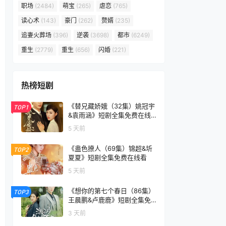
职场
(2484)
萌宝
(265)
虐恋
(765)
读心术
(143)
豪门
(262)
赘婿
(235)
追妻火葬场
(396)
逆袭
(3698)
都市
(6249)
重生
(2779)
重生
(656)
闪婚
(221)
热榜短剧
《替兄藏娇娥（32集）姚冠宇
TOP1
&袁雨涵》短剧全集免费在线
看
5 天前
《蛊色撩人（69集）锦超&圻
TOP2
夏夏》短剧全集免费在线看
5 天前
《想你的第七个春日（86集）
TOP3
王晨鹏&卢鹿鹿》短剧全集免
费在线看
3 天前