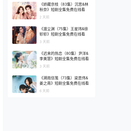
《娇藏京枝（83集）沉思&林
秋奈》短剧全集免费在线看
2 天前
《渡尘渊（75集）王星玮&徐
轸轸》短剧全集免费在线看
3 天前
《迟来的热恋（80集）尹洋&
李美慧》短剧全集免费在线看
3 天前
《溯雨信笺（73集）梁思伟&
姜之南》短剧全集免费在线看
6 天前