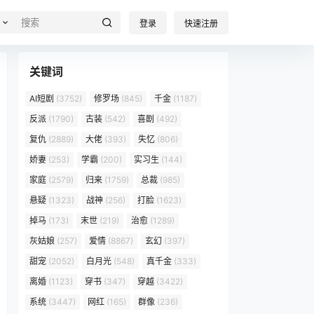
登录
快速注册
关键词
AI短剧
(3752)
修罗场
(845)
千金
(1187)
反派
(1790)
古装
(542)
喜剧
(492)
复仇
(2889)
大佬
(393)
失忆
(806)
娇妻
(253)
学霸
(200)
实习生
(144)
家庭
(2579)
归来
(1759)
总裁
(985)
悬疑
(1323)
战神
(256)
打脸
(1623)
掉马
(173)
末世
(219)
治愈
(1289)
灰姑娘
(257)
爱情
(8867)
玄幻
(397)
甜宠
(2052)
白月光
(548)
真千金
(333)
离婚
(1123)
穿书
(347)
穿越
(3422)
系统
(3447)
网红
(165)
群像
(236)