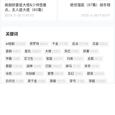
病弱娇妻是大佬&少帅悠着
绝世强医（97集）胡冬晴
点，夫人是大佬（80集）
2025-3-26 11:50:03
2025-3-26 11:50:07
关键词
AI短剧
(3339)
修罗场
(844)
千金
(1174)
反派
(1779)
古装
(534)
喜剧
(487)
复仇
(2852)
大佬
(393)
失忆
(795)
娇妻
(253)
学霸
(196)
实习生
(143)
家庭
(2570)
归来
(1720)
总裁
(972)
悬疑
(1305)
战神
(248)
打脸
(1622)
掉马
(173)
末世
(214)
治愈
(1268)
灰姑娘
(251)
爱情
(8812)
玄幻
(390)
甜宠
(2042)
白月光
(538)
真千金
(328)
离婚
(1117)
穿书
(336)
穿越
(3383)
系统
(3417)
网红
(165)
群像
(235)
职场
(2470)
萌宝
(265)
首页
标签
搜索
顶部
虐恋
(751)
读心术
(141)
豪门
(262)
赘婿
(234)
追妻火葬场
(395)
逆袭
(3635)
都市
(6195)
重生
(2742)
重生
(656)
闪婚
(215)