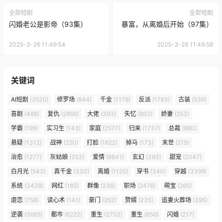
全部短剧
全部短剧
闪婚老公是影帝（93集）
暴富，从离婚后开始（97集）
2025-3-26 11:49:54
2025-3-26 11:49:58
关键词
AI短剧
(3520)
修罗场
(844)
千金
(1179)
反派
(1783)
古装
(536)
喜剧
(488)
复仇
(2866)
大佬
(393)
失忆
(802)
娇妻
(253)
学霸
(199)
实习生
(143)
家庭
(2577)
归来
(1737)
总裁
(980)
悬疑
(1312)
战神
(250)
打脸
(1622)
掉马
(173)
末世
(215)
治愈
(1277)
灰姑娘
(253)
爱情
(8841)
玄幻
(393)
甜宠
(2047)
白月光
(543)
真千金
(330)
离婚
(1120)
穿书
(340)
穿越
(3399)
系统
(3428)
网红
(165)
群像
(236)
职场
(2476)
萌宝
(265)
虐恋
(758)
读心术
(141)
豪门
(262)
赘婿
(235)
追妻火葬场
(395)
逆袭
(3665)
都市
(6222)
重生
(2753)
重生
(656)
闪婚
(217)