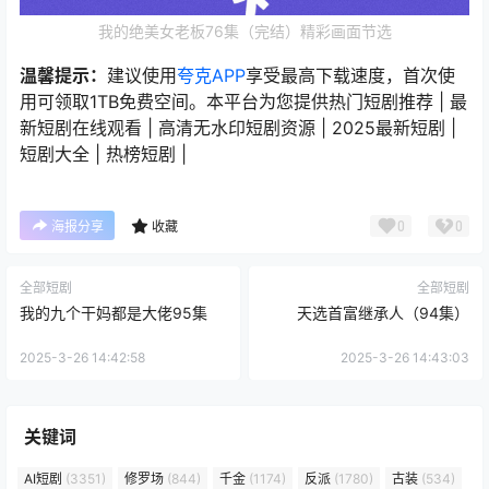
我的绝美女老板76集（完结）精彩画面节选
温馨提示：
建议使用
夸克APP
享受最高下载速度，首次使
用可领取1TB免费空间。本平台为您提供热门短剧推荐 | 最
新短剧在线观看 | 高清无水印短剧资源 | 2025最新短剧 |
短剧大全 | 热榜短剧 |
0
0
海报分享
收藏
全部短剧
全部短剧
我的九个干妈都是大佬95集
天选首富继承人（94集）
2025-3-26 14:42:58
2025-3-26 14:43:03
关键词
AI短剧
(3351)
修罗场
(844)
千金
(1174)
反派
(1780)
古装
(534)