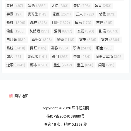
喜剧
(487)
复仇
(2852)
大佬
(393)
失忆
(796)
娇妻
(253)
学霸
(197)
实习生
(143)
家庭
(2571)
归来
(1722)
总裁
(973)
悬疑
(1306)
战神
(248)
打脸
(1622)
掉马
(173)
末世
(215)
治愈
(1268)
灰姑娘
(251)
爱情
(8817)
玄幻
(390)
甜宠
(2043)
白月光
(539)
真千金
(328)
离婚
(1118)
穿书
(336)
穿越
(3384)
系统
(3418)
网红
(165)
群像
(235)
职场
(2471)
萌宝
(265)
虐恋
(751)
读心术
(141)
豪门
(262)
赘婿
(234)
追妻火葬场
(395)
逆袭
(3641)
都市
(6201)
重生
(2742)
重生
(656)
闪婚
(215)
网站地图
Copyright © 2026
亚冬短剧网
桂ICP备2024039889号
查询 16 次，耗时 0.1298 秒