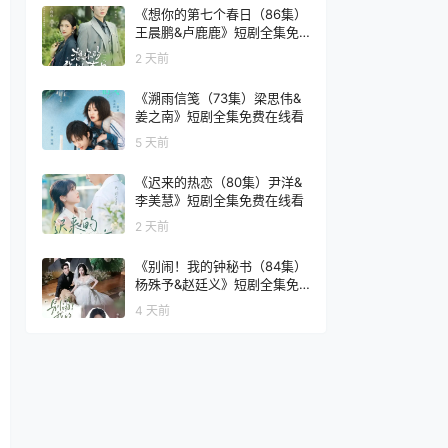
《想你的第七个春日（86集）
王晨鹏&卢鹿鹿》短剧全集免
费在线看
2 天前
《溯雨信笺（73集）梁思伟&
姜之南》短剧全集免费在线看
5 天前
《迟来的热恋（80集）尹洋&
李美慧》短剧全集免费在线看
2 天前
《别闹！我的钟秘书（84集）
杨殊予&赵廷义》短剧全集免
费在线看
4 天前