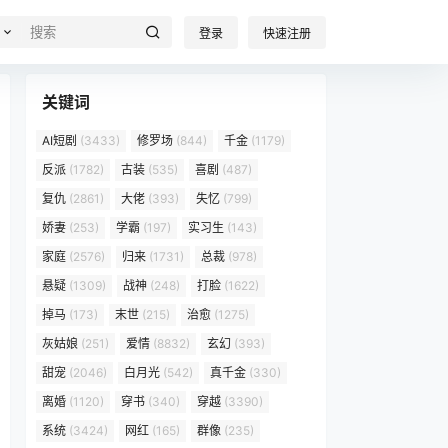
登录
快速注册
关键词
AI短剧
(3433)
修罗场
(844)
千金
(1179)
反派
(1782)
古装
(535)
喜剧
(487)
复仇
(2861)
大佬
(393)
失忆
(799)
娇妻
(253)
学霸
(197)
实习生
(143)
家庭
(2576)
归来
(1731)
总裁
(978)
悬疑
(1309)
战神
(248)
打脸
(1622)
掉马
(173)
末世
(215)
治愈
(1275)
灰姑娘
(251)
爱情
(8832)
玄幻
(393)
甜宠
(2046)
白月光
(542)
真千金
(330)
离婚
(1120)
穿书
(340)
穿越
(3390)
系统
(3424)
网红
(165)
群像
(235)