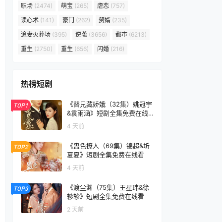
职场
(2474)
萌宝
(265)
虐恋
(757)
读心术
(141)
豪门
(262)
赘婿
(235)
追妻火葬场
(395)
逆袭
(3656)
都市
(6213)
重生
(2750)
重生
(656)
闪婚
(216)
热榜短剧
《替兄藏娇娥（32集）姚冠宇
TOP1
&袁雨涵》短剧全集免费在线
看
4 天前
《蛊色撩人（69集）锦超&圻
TOP2
夏夏》短剧全集免费在线看
4 天前
《渡尘渊（75集）王星玮&徐
TOP3
轸轸》短剧全集免费在线看
2 天前