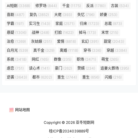
AI短剧
(3368)
修罗场
(844)
千金
(1175)
反派
(1780)
古装
(534)
喜剧
(487)
复仇
(2852)
大佬
(393)
失忆
(796)
娇妻
(253)
学霸
(197)
实习生
(143)
家庭
(2571)
归来
(1723)
总裁
(973)
悬疑
(1306)
战神
(248)
打脸
(1622)
掉马
(173)
末世
(215)
治愈
(1269)
灰姑娘
(251)
爱情
(8818)
玄幻
(391)
甜宠
(2043)
白月光
(539)
真千金
(329)
离婚
(1118)
穿书
(336)
穿越
(3384)
系统
(3418)
网红
(165)
群像
(235)
职场
(2471)
萌宝
(265)
虐恋
(751)
读心术
(141)
豪门
(262)
赘婿
(234)
追妻火葬场
(395)
逆袭
(3643)
都市
(6202)
重生
(2744)
重生
(656)
闪婚
(216)
网站地图
Copyright © 2026
亚冬短剧网
桂ICP备2024039889号