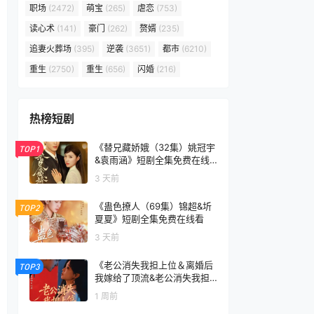
职场
(2472)
萌宝
(265)
虐恋
(753)
读心术
(141)
豪门
(262)
赘婿
(235)
追妻火葬场
(395)
逆袭
(3651)
都市
(6210)
重生
(2750)
重生
(656)
闪婚
(216)
热榜短剧
《替兄藏娇娥（32集）姚冠宇
TOP1
&袁雨涵》短剧全集免费在线
看
3 天前
《蛊色撩人（69集）锦超&圻
TOP2
夏夏》短剧全集免费在线看
3 天前
《老公消失我担上位＆离婚后
TOP3
我嫁给了顶流&老公消失我担
上位离婚后我嫁给了顶流（76
1 周前
集）李卓扬＆邓灵枢》短剧全