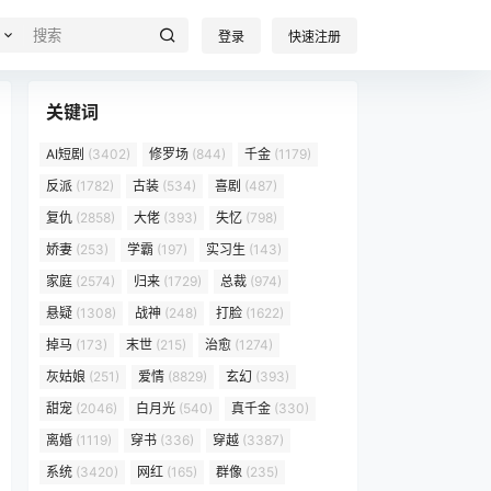
登录
快速注册
关键词
AI短剧
(3402)
修罗场
(844)
千金
(1179)
反派
(1782)
古装
(534)
喜剧
(487)
复仇
(2858)
大佬
(393)
失忆
(798)
娇妻
(253)
学霸
(197)
实习生
(143)
家庭
(2574)
归来
(1729)
总裁
(974)
悬疑
(1308)
战神
(248)
打脸
(1622)
掉马
(173)
末世
(215)
治愈
(1274)
灰姑娘
(251)
爱情
(8829)
玄幻
(393)
甜宠
(2046)
白月光
(540)
真千金
(330)
离婚
(1119)
穿书
(336)
穿越
(3387)
系统
(3420)
网红
(165)
群像
(235)