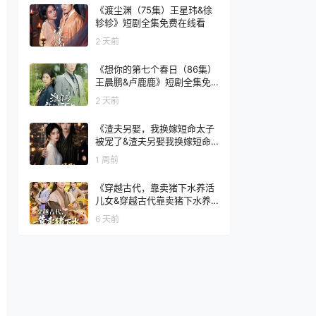
集免费在线看
《渡尘渊（75集）王星玮&徐
轸轸》短剧全集免费在线看
2 天前
《想你的第七个春日（86集）
王晨鹏&卢鹿鹿》短剧全集免
费在线看
2 天前
《渣夫另娶，我换嫁短命太子
被宠了&渣夫另娶我换嫁短命
太子被宠了（77集）AI短剧》
1 周前
短剧全集免费在线看
《穿越古代，靠卖猪下水养活
儿女&穿越古代靠卖猪下水养
活儿女（88集）杨霖＆牛欣欣
6 天前
＆仲子睿＆徐大宁》短剧全集
免费在线看