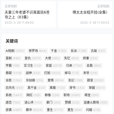
全部短剧
全部短剧
夫妻三年老婆不识真面目&苍
傅太太全程开挂(全集）
穹之上（83集）
2025-3-26 11:49:00
2025-3-26 11:49:03
关键词
AI短剧
(3651)
修罗场
(844)
千金
(1182)
反派
(1786)
古装
(537)
喜剧
(490)
复仇
(2875)
大佬
(393)
失忆
(805)
娇妻
(253)
学霸
(199)
实习生
(143)
家庭
(2579)
归来
(1750)
总裁
(983)
悬疑
(1319)
战神
(252)
打脸
(1623)
掉马
(173)
末世
(216)
治愈
(1284)
灰姑娘
(255)
爱情
(8854)
玄幻
(396)
甜宠
(2050)
白月光
(545)
真千金
(332)
离婚
(1122)
穿书
(343)
穿越
(3411)
系统
(3441)
网红
(165)
群像
(236)
职场
(2480)
萌宝
(265)
虐恋
(764)
读心术
(143)
豪门
(262)
赘婿
(235)
追妻火葬场
(395)
逆袭
(3681)
都市
(6234)
重生
(2770)
重生
(656)
闪婚
(218)