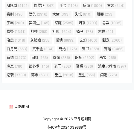
AI短剧
(4141)
修罗场
(847)
千金
(1198)
反派
(1800)
古装
(544)
喜剧
(496)
复仇
(2916)
大佬
(393)
失忆
(810)
娇妻
(253)
学霸
(200)
实习生
(145)
家庭
(2585)
归来
(1790)
总裁
(1005)
悬疑
(1341)
战神
(258)
打脸
(1624)
掉马
(173)
末世
(221)
治愈
(1318)
灰姑娘
(258)
爱情
(8899)
玄幻
(400)
甜宠
(2060)
白月光
(553)
真千金
(334)
离婚
(1125)
穿书
(358)
穿越
(3466)
系统
(3473)
网红
(166)
群像
(236)
职场
(2502)
萌宝
(265)
虐恋
(780)
读心术
(145)
豪门
(262)
赘婿
(236)
追妻火葬场
(397)
逆袭
(3739)
都市
(6311)
重生
(2818)
重生
(656)
闪婚
(226)
网站地图
Copyright © 2026
亚冬短剧网
桂ICP备2024039889号