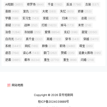
AI短剧
(3651)
修罗场
(844)
千金
(1182)
反派
(1786)
古装
(537)
喜剧
(490)
复仇
(2875)
大佬
(393)
失忆
(805)
娇妻
(253)
学霸
(199)
实习生
(143)
家庭
(2579)
归来
(1750)
总裁
(983)
悬疑
(1319)
战神
(252)
打脸
(1623)
掉马
(173)
末世
(216)
治愈
(1284)
灰姑娘
(255)
爱情
(8854)
玄幻
(396)
甜宠
(2050)
白月光
(545)
真千金
(332)
离婚
(1122)
穿书
(343)
穿越
(3411)
系统
(3441)
网红
(165)
群像
(236)
职场
(2480)
萌宝
(265)
虐恋
(764)
读心术
(143)
豪门
(262)
赘婿
(235)
追妻火葬场
(395)
逆袭
(3681)
都市
(6234)
重生
(2770)
重生
(656)
闪婚
(218)
网站地图
Copyright © 2026
亚冬短剧网
桂ICP备2024039889号