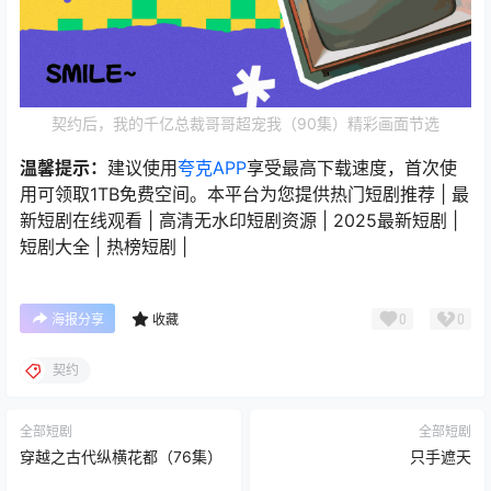
契约后，我的千亿总裁哥哥超宠我（90集）精彩画面节选
温馨提示：
建议使用
夸克APP
享受最高下载速度，首次使
用可领取1TB免费空间。本平台为您提供热门短剧推荐 | 最
新短剧在线观看 | 高清无水印短剧资源 | 2025最新短剧 |
短剧大全 | 热榜短剧 |
0
0
海报分享
收藏
契约
全部短剧
全部短剧
穿越之古代纵横花都（76集）
只手遮天