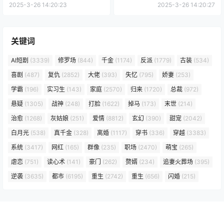
2025-3-26 14:20:23
2025-3-26 14:20:27
关键词
AI短剧
(3339)
修罗场
(844)
千金
(1174)
反派
(1779)
古装
(534)
喜剧
(487)
复仇
(2852)
大佬
(393)
失忆
(795)
娇妻
(253)
学霸
(196)
实习生
(143)
家庭
(2570)
归来
(1720)
总裁
(972)
悬疑
(1305)
战神
(248)
打脸
(1622)
掉马
(173)
末世
(214)
治愈
(1268)
灰姑娘
(251)
爱情
(8812)
玄幻
(390)
甜宠
(2042)
白月光
(538)
真千金
(328)
离婚
(1117)
穿书
(336)
穿越
(3383)
系统
(3417)
网红
(165)
群像
(235)
职场
(2470)
萌宝
(265)
虐恋
(751)
读心术
(141)
豪门
(262)
赘婿
(234)
追妻火葬场
(395)
逆袭
(3635)
都市
(6195)
重生
(2742)
重生
(656)
闪婚
(215)