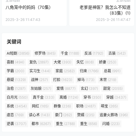
全部短剧
全部短剧
八角笼中的妈妈（70集）
老爹是神医？我怎么不知道
（83集）(1)
2025-3-26 11:47:43
2025-3-26 11:47:47
关键词
AI短剧
(3856)
修罗场
(845)
千金
(1188)
反派
(1792)
古装
(542)
喜剧
(494)
复仇
(2897)
大佬
(393)
失忆
(808)
娇妻
(253)
学霸
(200)
实习生
(144)
家庭
(2582)
归来
(1766)
总裁
(991)
悬疑
(1329)
战神
(257)
打脸
(1623)
掉马
(173)
末世
(219)
治愈
(1297)
灰姑娘
(257)
爱情
(8877)
玄幻
(397)
甜宠
(2055)
白月光
(550)
真千金
(333)
离婚
(1124)
穿书
(350)
穿越
(3437)
系统
(3454)
网红
(165)
群像
(236)
职场
(2487)
萌宝
(265)
虐恋
(769)
读心术
(143)
豪门
(262)
赘婿
(235)
追妻火葬场
(396)
逆袭
(3707)
都市
(6267)
重生
(2788)
重生
(656)
闪婚
(223)