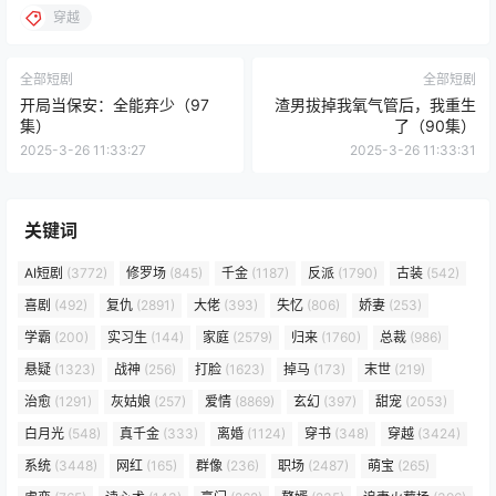
穿越
全部短剧
全部短剧
开局当保安：全能弃少（97
渣男拔掉我氧气管后，我重生
集）
了（90集）
2025-3-26 11:33:27
2025-3-26 11:33:31
关键词
AI短剧
(3772)
修罗场
(845)
千金
(1187)
反派
(1790)
古装
(542)
喜剧
(492)
复仇
(2891)
大佬
(393)
失忆
(806)
娇妻
(253)
学霸
(200)
实习生
(144)
家庭
(2579)
归来
(1760)
总裁
(986)
悬疑
(1323)
战神
(256)
打脸
(1623)
掉马
(173)
末世
(219)
治愈
(1291)
灰姑娘
(257)
爱情
(8869)
玄幻
(397)
甜宠
(2053)
白月光
(548)
真千金
(333)
离婚
(1124)
穿书
(348)
穿越
(3424)
系统
(3448)
网红
(165)
群像
(236)
职场
(2487)
萌宝
(265)