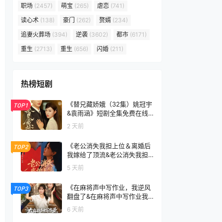
职场
(2457)
萌宝
(265)
虐恋
(741)
读心术
(138)
豪门
(262)
赘婿
(234)
追妻火葬场
(394)
逆袭
(3602)
都市
(6171)
重生
(2713)
重生
(656)
闪婚
(211)
热榜短剧
《替兄藏娇娥（32集）姚冠宇
TOP1
&袁雨涵》短剧全集免费在线
看
2 天前
《老公消失我担上位＆离婚后
TOP2
我嫁给了顶流&老公消失我担
上位离婚后我嫁给了顶流（76
5 天前
集）李卓扬＆邓灵枢》短剧全
集免费在线看
《在麻将声中写作业，我逆风
TOP3
翻盘了&在麻将声中写作业我
逆风翻盘了（60集）张颖菲＆
6 天前
胡文乐》短剧全集免费在线看