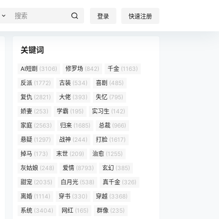
登录
快速注册
关键词
AI短剧
(3106)
修罗场
(842)
千金
(1163)
反派
(1772)
古装
(534)
喜剧
(485)
复仇
(2821)
大佬
(393)
失忆
(795)
娇妻
(253)
学霸
(195)
实习生
(142)
家庭
(2563)
归来
(1685)
总裁
(966)
悬疑
(1297)
战神
(244)
打脸
(1617)
掉马
(173)
末世
(209)
治愈
(1255)
灰姑娘
(248)
爱情
(8793)
玄幻
(385)
甜宠
(2035)
白月光
(538)
真千金
(326)
离婚
(1114)
穿书
(330)
穿越
(3368)
系统
(3404)
网红
(165)
群像
(235)