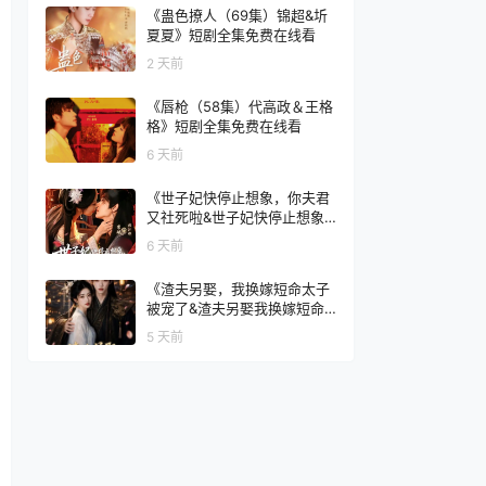
《蛊色撩人（69集）锦超&圻
夏夏》短剧全集免费在线看
2 天前
《唇枪（58集）代高政＆王格
格》短剧全集免费在线看
6 天前
《世子妃快停止想象，你夫君
又社死啦&世子妃快停止想象
你夫君又社死啦（73集）洪瑾
6 天前
瑜＆常斌》短剧全集免费在线
看
《渣夫另娶，我换嫁短命太子
被宠了&渣夫另娶我换嫁短命
太子被宠了（77集）AI短剧》
5 天前
短剧全集免费在线看