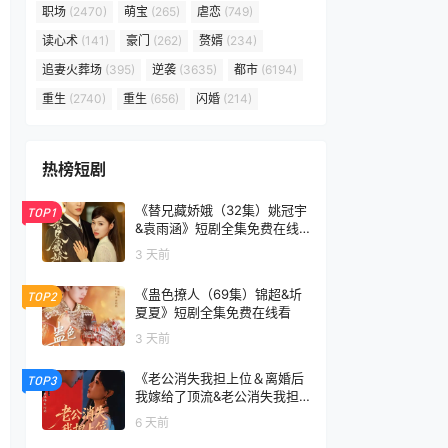
职场
(2470)
萌宝
(265)
虐恋
(749)
读心术
(141)
豪门
(262)
赘婿
(234)
追妻火葬场
(395)
逆袭
(3635)
都市
(6194)
重生
(2740)
重生
(656)
闪婚
(214)
热榜短剧
《替兄藏娇娥（32集）姚冠宇
TOP1
&袁雨涵》短剧全集免费在线
看
3 天前
《蛊色撩人（69集）锦超&圻
TOP2
夏夏》短剧全集免费在线看
3 天前
《老公消失我担上位＆离婚后
TOP3
我嫁给了顶流&老公消失我担
上位离婚后我嫁给了顶流（76
6 天前
集）李卓扬＆邓灵枢》短剧全