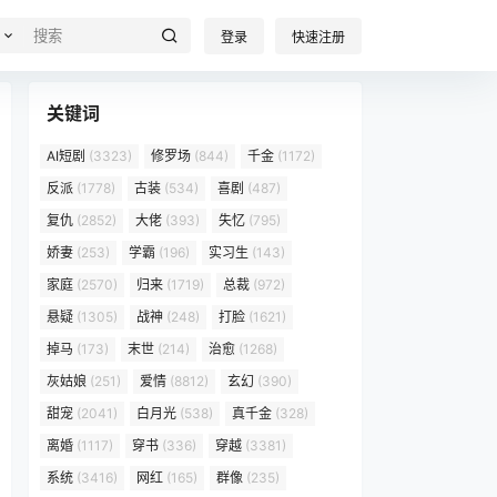
登录
快速注册
关键词
AI短剧
(3323)
修罗场
(844)
千金
(1172)
反派
(1778)
古装
(534)
喜剧
(487)
复仇
(2852)
大佬
(393)
失忆
(795)
娇妻
(253)
学霸
(196)
实习生
(143)
家庭
(2570)
归来
(1719)
总裁
(972)
悬疑
(1305)
战神
(248)
打脸
(1621)
掉马
(173)
末世
(214)
治愈
(1268)
灰姑娘
(251)
爱情
(8812)
玄幻
(390)
甜宠
(2041)
白月光
(538)
真千金
(328)
离婚
(1117)
穿书
(336)
穿越
(3381)
系统
(3416)
网红
(165)
群像
(235)