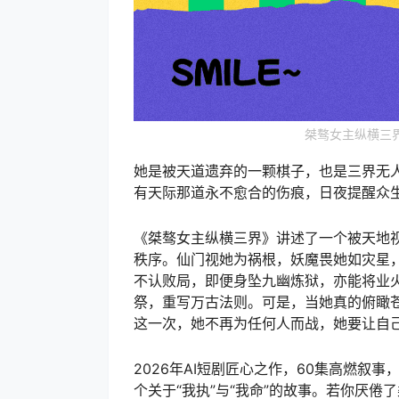
桀骜女主纵横三界（
她是被天道遗弃的一颗棋子，也是三界无
有天际那道永不愈合的伤痕，日夜提醒众
《桀骜女主纵横三界》讲述了一个被天地
秩序。仙门视她为祸根，妖魔畏她如灾星
不认败局，即便身坠九幽炼狱，亦能将业
祭，重写万古法则。可是，当她真的俯瞰苍
这一次，她不再为任何人而战，她要让自己
2026年AI短剧匠心之作，60集高燃叙
个关于“我执”与“我命”的故事。若你厌