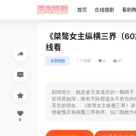
首页
在线搜剧
看剧
《桀骜女主纵横三界（60集
线看
0
57
全部短剧
1 个月前
剧情简介：她是被天道遗弃的一颗棋子
皆讳莫如深，唯有天际那道永不愈合的
苍生的宿命。 《桀骜女主纵横三界》
便被预言将颠覆三界秩序。仙门视她为祸
0