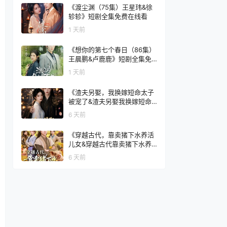
集免费在线看
《渡尘渊（75集）王星玮&徐
轸轸》短剧全集免费在线看
1 天前
《想你的第七个春日（86集）
王晨鹏&卢鹿鹿》短剧全集免
费在线看
1 天前
《渣夫另娶，我换嫁短命太子
被宠了&渣夫另娶我换嫁短命
太子被宠了（77集）AI短剧》
6 天前
短剧全集免费在线看
《穿越古代，靠卖猪下水养活
儿女&穿越古代靠卖猪下水养
活儿女（88集）杨霖＆牛欣欣
6 天前
＆仲子睿＆徐大宁》短剧全集
免费在线看