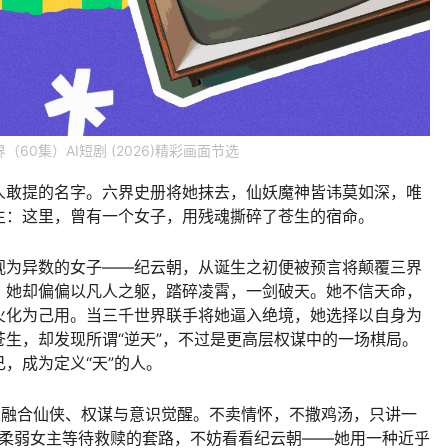
60集）AI短剧 (2026)精彩画面节选
人敢提的名字。六界史册将她抹去，仙妖魔神皆讳莫如深，唯
生：这里，曾有一个女子，用残魂撕碎了苍生的宿命。
视为异数的女子——纪云朝，从诞生之初便被预言将颠覆三界
，她却偏偏以凡人之躯，踏碎凌霄，一剑破天。她不信天命，
火化为己用。当三千世界联手将她逼入绝境，她选择以自身为
生，却发现所谓“逆天”，不过是更高层权谋中的一场棋局。
，成为定义“天”的人。
事，融合仙侠、权谋与意识觉醒。不卖情怀，不撒鸡汤，只讲一
倦了柔弱女主等待救赎的套路，不妨看看纪云朝——她用一种近乎