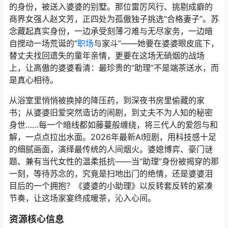
的身份，被送入婆婆的别墅。那位雷厉风行、挑剔成癖的
商界女强人赵文芳，正四处为孤傲独子挑选“合格妻子”。苏
念藏起真实身份，一边承受刻薄刁难与无尽家务，一边暗
自搅动一场荒诞的“
职场
与家斗”——她要在婆婆眼皮底下，
替丈夫找回遗失的童年亲情，更要在这场无硝烟的战场
上，让高傲的婆婆看清：最珍贵的“助理”不是端茶送水，而
是真心相待。
从浴室里悄悄被换掉的降压药，到深夜书房里偷藏的家
书；从婆婆旧爱突然造访的闹剧，到丈夫不为人知的秘密
身世……每一个暗线都如藤蔓般缠绕，将三代人的爱怨与和
解，一点点拉出水面。2026年最新AI短剧，用科技感十足
的细腻画面，演绎最传统的人间烟火。婆媳博弈、豪门谜
题、兼有当代女性的温柔抵抗——当“助理”身份被揭穿的那
一刻，等待苏念的，究竟是扫地出门的绝情，还是婆婆泪
目后的一个拥抱？《婆婆的小助理》以反转套反转的紧凑
节奏，让这场家宴终成暖茶，沁入心间。
资源核心信息