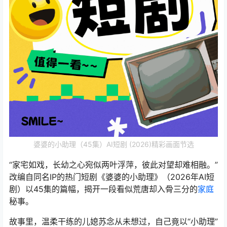
婆婆的小助理（45集）AI短剧 (2026)精彩画面节选
“家宅如戏，长幼之心宛似两叶浮萍，彼此对望却难相融。”
改编自同名IP的热门短剧《婆婆的小助理》（2026年AI短
剧）以45集的篇幅，揭开一段看似荒唐却入骨三分的
家庭
秘事。
故事里，温柔干练的儿媳苏念从未想过，自己竟以“小助理”