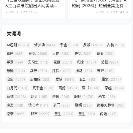
&三百块破院酿出人间美酒
短剧 (2026)》短剧全集免费在
（78集）AI短剧 (2026)》短剧
线看
2026-6-3 23:13:22
2026-6-3 23:14:09
全集免费在线看
关键词
AI短剧
(3520)
修罗场
(844)
千金
(1179)
反派
(1783)
古装
(536)
喜剧
(488)
复仇
(2866)
大佬
(393)
失忆
(802)
娇妻
(253)
学霸
(199)
实习生
(143)
家庭
(2577)
归来
(1737)
总裁
(980)
悬疑
(1312)
战神
(250)
打脸
(1622)
掉马
(173)
末世
(215)
治愈
(1277)
灰姑娘
(253)
爱情
(8841)
玄幻
(393)
甜宠
(2047)
白月光
(543)
真千金
(330)
离婚
(1120)
穿书
(340)
穿越
(3399)
系统
(3428)
网红
(165)
群像
(236)
职场
(2476)
萌宝
(265)
虐恋
(758)
读心术
(141)
豪门
(262)
赘婿
(235)
追妻火葬场
(395)
逆袭
(3665)
都市
(6222)
重生
(2753)
重生
(656)
闪婚
(217)