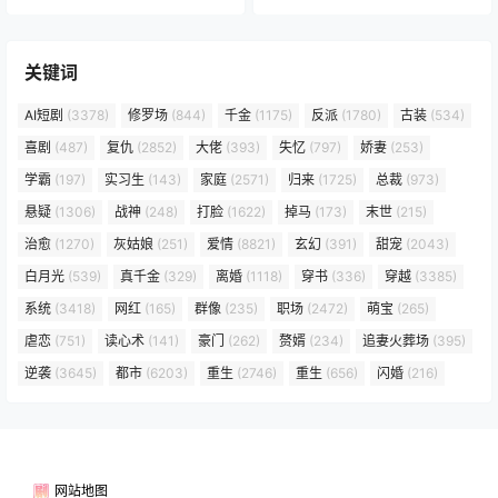
(2026)》短剧全集免费在线看
关键词
AI短剧
(3378)
修罗场
(844)
千金
(1175)
反派
(1780)
古装
(534)
喜剧
(487)
复仇
(2852)
大佬
(393)
失忆
(797)
娇妻
(253)
学霸
(197)
实习生
(143)
家庭
(2571)
归来
(1725)
总裁
(973)
悬疑
(1306)
战神
(248)
打脸
(1622)
掉马
(173)
末世
(215)
治愈
(1270)
灰姑娘
(251)
爱情
(8821)
玄幻
(391)
甜宠
(2043)
白月光
(539)
真千金
(329)
离婚
(1118)
穿书
(336)
穿越
(3385)
系统
(3418)
网红
(165)
群像
(235)
职场
(2472)
萌宝
(265)
虐恋
(751)
读心术
(141)
豪门
(262)
赘婿
(234)
追妻火葬场
(395)
逆袭
(3645)
都市
(6203)
重生
(2746)
重生
(656)
闪婚
(216)
网站地图