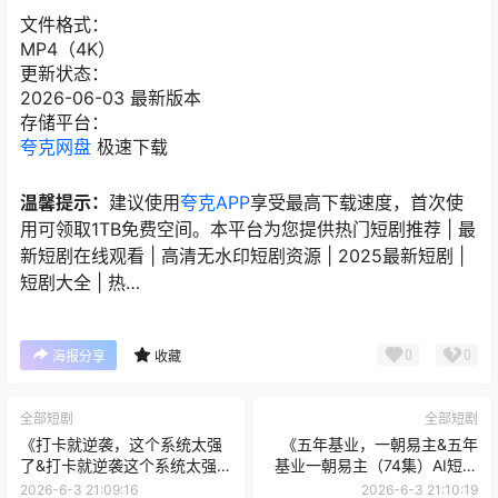
文件格式：
MP4（4K）
更新状态：
2026-06-03 最新版本
存储平台：
夸克网盘
极速下载
温馨提示：
建议使用
夸克APP
享受最高下载速度，首次使
用可领取1TB免费空间。本平台为您提供热门短剧推荐 | 最
新短剧在线观看 | 高清无水印短剧资源 | 2025最新短剧 |
短剧大全 | 热…
0
0
海报分享
收藏
全部短剧
全部短剧
《打卡就逆袭，这个系统太强
《五年基业，一朝易主&五年
了&打卡就逆袭这个系统太强
基业一朝易主（74集）AI短剧
了（80集）刘洋＆周晓雅
(2026)》短剧全集免费在线看
2026-6-3 21:09:16
2026-6-3 21:10:19