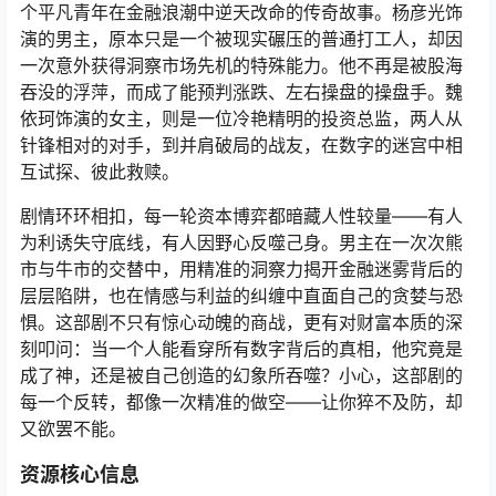
个平凡青年在金融浪潮中逆天改命的传奇故事。杨彦光饰
演的男主，原本只是一个被现实碾压的普通打工人，却因
一次意外获得洞察市场先机的特殊能力。他不再是被股海
吞没的浮萍，而成了能预判涨跌、左右操盘的操盘手。魏
依珂饰演的女主，则是一位冷艳精明的投资总监，两人从
针锋相对的对手，到并肩破局的战友，在数字的迷宫中相
互试探、彼此救赎。
剧情环环相扣，每一轮资本博弈都暗藏人性较量——有人
为利诱失守底线，有人因野心反噬己身。男主在一次次熊
市与牛市的交替中，用精准的洞察力揭开金融迷雾背后的
层层陷阱，也在情感与利益的纠缠中直面自己的贪婪与恐
惧。这部剧不只有惊心动魄的商战，更有对财富本质的深
刻叩问：当一个人能看穿所有数字背后的真相，他究竟是
成了神，还是被自己创造的幻象所吞噬？小心，这部剧的
每一个反转，都像一次精准的做空——让你猝不及防，却
又欲罢不能。
资源核心信息