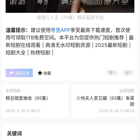
离婚三十天（75集）精彩画面节选
温馨提示：
建议使用
夸克APP
享受最高下载速度，首次使
用可领取1TB免费空间。本平台为您提供热门短剧推荐 | 最
新短剧在线观看 | 高清无水印短剧资源 | 2025最新短剧 |
短剧大全 | 热榜短剧 |
0
0
海报分享
收藏
全部短剧
全部短剧
穆总错爱难收（95集）
少帅夫人茶又媚（93集）朱茉
颜
2025-3-26 11:46:21
2025-3-26 11:46:25
关键词