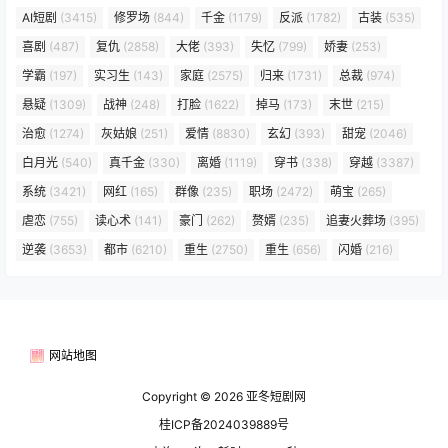
AI短剧
(3415)
修罗场
(844)
千金
(1179)
反派
(1782)
古装
(535)
喜剧
(487)
复仇
(2858)
大佬
(393)
失忆
(799)
娇妻
(253)
学霸
(197)
实习生
(143)
家庭
(2575)
归来
(1731)
总裁
(974)
悬疑
(1309)
战神
(248)
打脸
(1622)
掉马
(173)
末世
(215)
治愈
(1274)
灰姑娘
(251)
爱情
(8830)
玄幻
(393)
甜宠
(2046)
白月光
(540)
真千金
(330)
离婚
(1119)
穿书
(338)
穿越
(3387)
系统
(3421)
网红
(165)
群像
(235)
职场
(2472)
萌宝
(265)
虐恋
(755)
读心术
(141)
豪门
(262)
赘婿
(235)
追妻火葬场
(395)
逆袭
(3653)
都市
(6210)
重生
(2750)
重生
(656)
闪婚
(216)
网站地图
Copyright © 2026
亚冬短剧网
桂ICP备2024039889号