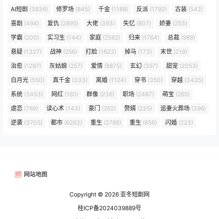
AI短剧
(3836)
修罗场
(845)
千金
(1188)
反派
(1792)
古装
(542)
喜剧
(494)
复仇
(2895)
大佬
(393)
失忆
(807)
娇妻
(253)
学霸
(200)
实习生
(144)
家庭
(2582)
归来
(1764)
总裁
(988)
悬疑
(1327)
战神
(256)
打脸
(1623)
掉马
(173)
末世
(219)
治愈
(1297)
灰姑娘
(257)
爱情
(8875)
玄幻
(397)
甜宠
(2053)
白月光
(550)
真千金
(333)
离婚
(1124)
穿书
(350)
穿越
(3435)
系统
(3453)
网红
(165)
群像
(236)
职场
(2487)
萌宝
(265)
虐恋
(769)
读心术
(143)
豪门
(262)
赘婿
(235)
追妻火葬场
(396)
逆袭
(3705)
都市
(6263)
重生
(2788)
重生
(656)
闪婚
(223)
网站地图
Copyright © 2026
亚冬短剧网
桂ICP备2024039889号