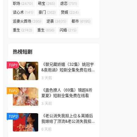
职场
(2470)
萌宝
(265)
虐恋
(751)
读心术
(141)
豪门
(262)
赘婿
(234)
追妻火葬场
(395)
逆袭
(3635)
都市
(6195)
重生
(2742)
重生
(656)
闪婚
(215)
热榜短剧
《替兄藏娇娥（32集）姚冠宇
TOP1
&袁雨涵》短剧全集免费在线
看
3 天前
《蛊色撩人（69集）锦超&圻
TOP2
夏夏》短剧全集免费在线看
3 天前
《老公消失我担上位＆离婚后
TOP3
我嫁给了顶流&老公消失我担
上位离婚后我嫁给了顶流（76
6 天前
集）李卓扬＆邓灵枢》短剧全