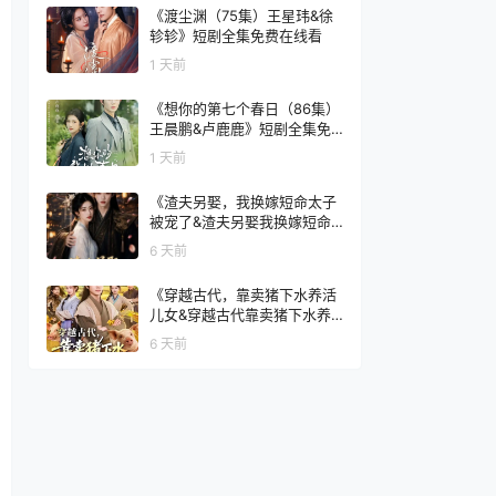
集免费在线看
《渡尘渊（75集）王星玮&徐
轸轸》短剧全集免费在线看
1 天前
《想你的第七个春日（86集）
王晨鹏&卢鹿鹿》短剧全集免
费在线看
1 天前
《渣夫另娶，我换嫁短命太子
被宠了&渣夫另娶我换嫁短命
太子被宠了（77集）AI短剧》
6 天前
短剧全集免费在线看
《穿越古代，靠卖猪下水养活
儿女&穿越古代靠卖猪下水养
活儿女（88集）杨霖＆牛欣欣
6 天前
＆仲子睿＆徐大宁》短剧全集
免费在线看