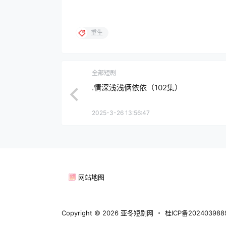
重生
全部短剧
.情深浅浅俩依依（102集）
2025-3-26 13:56:47
网站地图
Copyright © 2026
亚冬短剧网
・
桂ICP备20240398