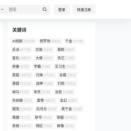
登录
快速注册
关键词
AI短剧
(3339)
修罗场
(844)
千金
(1174)
反派
(1779)
古装
(534)
喜剧
(487)
复仇
(2852)
大佬
(393)
失忆
(795)
娇妻
(253)
学霸
(196)
实习生
(143)
家庭
(2570)
归来
(1720)
总裁
(972)
悬疑
(1305)
战神
(248)
打脸
(1622)
掉马
(173)
末世
(214)
治愈
(1268)
灰姑娘
(251)
爱情
(8812)
玄幻
(390)
甜宠
(2042)
白月光
(538)
真千金
(328)
离婚
(1117)
穿书
(336)
穿越
(3383)
系统
(3417)
网红
(165)
群像
(235)