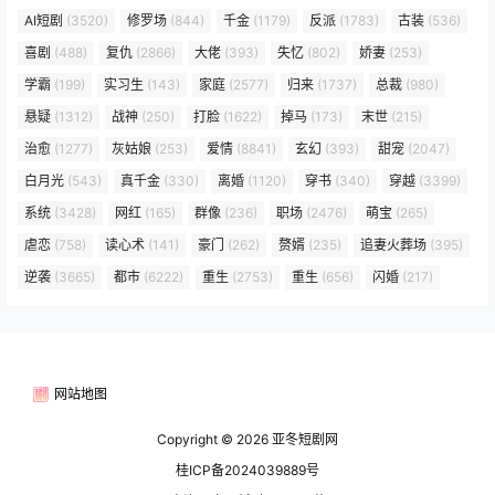
AI短剧
(3520)
修罗场
(844)
千金
(1179)
反派
(1783)
古装
(536)
喜剧
(488)
复仇
(2866)
大佬
(393)
失忆
(802)
娇妻
(253)
学霸
(199)
实习生
(143)
家庭
(2577)
归来
(1737)
总裁
(980)
悬疑
(1312)
战神
(250)
打脸
(1622)
掉马
(173)
末世
(215)
治愈
(1277)
灰姑娘
(253)
爱情
(8841)
玄幻
(393)
甜宠
(2047)
白月光
(543)
真千金
(330)
离婚
(1120)
穿书
(340)
穿越
(3399)
系统
(3428)
网红
(165)
群像
(236)
职场
(2476)
萌宝
(265)
虐恋
(758)
读心术
(141)
豪门
(262)
赘婿
(235)
追妻火葬场
(395)
逆袭
(3665)
都市
(6222)
重生
(2753)
重生
(656)
闪婚
(217)
网站地图
Copyright © 2026
亚冬短剧网
桂ICP备2024039889号