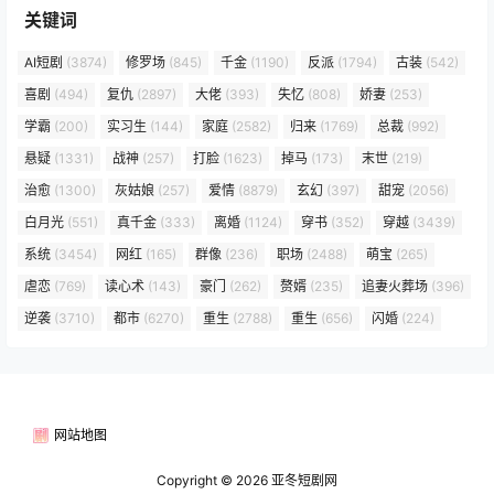
关键词
AI短剧
(3874)
修罗场
(845)
千金
(1190)
反派
(1794)
古装
(542)
喜剧
(494)
复仇
(2897)
大佬
(393)
失忆
(808)
娇妻
(253)
学霸
(200)
实习生
(144)
家庭
(2582)
归来
(1769)
总裁
(992)
悬疑
(1331)
战神
(257)
打脸
(1623)
掉马
(173)
末世
(219)
治愈
(1300)
灰姑娘
(257)
爱情
(8879)
玄幻
(397)
甜宠
(2056)
白月光
(551)
真千金
(333)
离婚
(1124)
穿书
(352)
穿越
(3439)
系统
(3454)
网红
(165)
群像
(236)
职场
(2488)
萌宝
(265)
虐恋
(769)
读心术
(143)
豪门
(262)
赘婿
(235)
追妻火葬场
(396)
逆袭
(3710)
都市
(6270)
重生
(2788)
重生
(656)
闪婚
(224)
网站地图
Copyright © 2026
亚冬短剧网