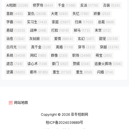
AI短剧
(3226)
修罗场
(844)
千金
(1166)
反派
(1774)
古装
(534)
喜剧
(485)
复仇
(2838)
大佬
(393)
失忆
(795)
娇妻
(253)
学霸
(196)
实习生
(143)
家庭
(2567)
归来
(1705)
总裁
(969)
悬疑
(1303)
战神
(248)
打脸
(1619)
掉马
(173)
末世
(212)
治愈
(1264)
灰姑娘
(250)
爱情
(8804)
玄幻
(387)
甜宠
(2039)
白月光
(538)
真千金
(328)
离婚
(1116)
穿书
(333)
穿越
(3374)
系统
(3409)
网红
(165)
群像
(235)
职场
(2466)
萌宝
(265)
虐恋
(748)
读心术
(139)
豪门
(262)
赘婿
(234)
追妻火葬场
(394)
逆袭
(3620)
都市
(6185)
重生
(2732)
重生
(656)
闪婚
(214)
网站地图
Copyright © 2026
亚冬短剧网
桂ICP备2024039889号