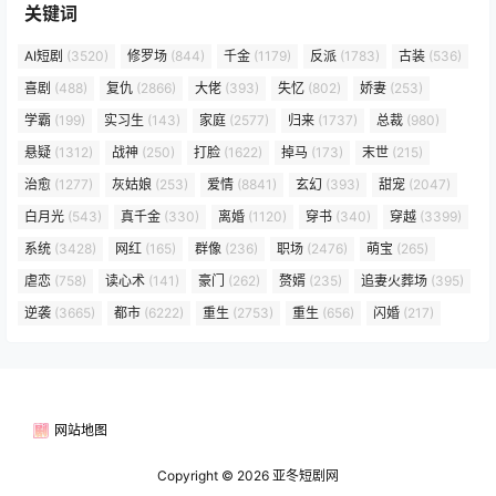
关键词
AI短剧
(3520)
修罗场
(844)
千金
(1179)
反派
(1783)
古装
(536)
喜剧
(488)
复仇
(2866)
大佬
(393)
失忆
(802)
娇妻
(253)
学霸
(199)
实习生
(143)
家庭
(2577)
归来
(1737)
总裁
(980)
悬疑
(1312)
战神
(250)
打脸
(1622)
掉马
(173)
末世
(215)
治愈
(1277)
灰姑娘
(253)
爱情
(8841)
玄幻
(393)
甜宠
(2047)
白月光
(543)
真千金
(330)
离婚
(1120)
穿书
(340)
穿越
(3399)
系统
(3428)
网红
(165)
群像
(236)
职场
(2476)
萌宝
(265)
虐恋
(758)
读心术
(141)
豪门
(262)
赘婿
(235)
追妻火葬场
(395)
逆袭
(3665)
都市
(6222)
重生
(2753)
重生
(656)
闪婚
(217)
网站地图
Copyright © 2026
亚冬短剧网