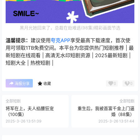
黑月光她回来了，总裁在劫难逃(98集)精彩画面节选
温馨提示：
建议使用
夸克APP
享受最高下载速度，首次使
用可领取1TB免费空间。本平台为您提供热门短剧推荐 | 最
新短剧在线观看 | 高清无水印短剧资源 | 2025最新短剧 |
短剧大全 | 热榜短剧 |
0
0
海报分享
收藏
全部短剧
全部短剧
将军在上，夫人掐腰狂宠
重生后，我被首富千金上门逼
（100集）
婚（88集）
2025-3-26 13:51:39
2025-3-26 13:51:44