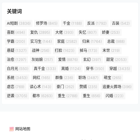
关键词
AI短剧
(3836)
修罗场
(845)
千金
(1188)
反派
(1792)
古装
(542)
喜剧
(494)
复仇
(2895)
大佬
(393)
失忆
(807)
娇妻
(253)
学霸
(200)
实习生
(144)
家庭
(2582)
归来
(1764)
总裁
(988)
悬疑
(1327)
战神
(256)
打脸
(1623)
掉马
(173)
末世
(219)
治愈
(1297)
灰姑娘
(257)
爱情
(8876)
玄幻
(397)
甜宠
(2053)
白月光
(550)
真千金
(333)
离婚
(1124)
穿书
(350)
穿越
(3435)
系统
(3453)
网红
(165)
群像
(236)
职场
(2487)
萌宝
(265)
虐恋
(769)
读心术
(143)
豪门
(262)
赘婿
(235)
追妻火葬场
(396)
逆袭
(3705)
都市
(6263)
重生
(2788)
重生
(656)
闪婚
(223)
网站地图