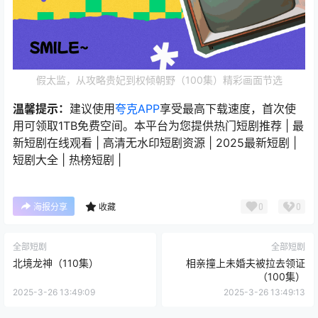
假太监，从攻略贵妃到权倾朝野（100集）精彩画面节选
温馨提示：
建议使用
夸克APP
享受最高下载速度，首次使
用可领取1TB免费空间。本平台为您提供热门短剧推荐 | 最
新短剧在线观看 | 高清无水印短剧资源 | 2025最新短剧 |
短剧大全 | 热榜短剧 |
0
0
海报分享
收藏
全部短剧
全部短剧
北境龙神（110集）
相亲撞上未婚夫被拉去领证
（100集）
2025-3-26 13:49:09
2025-3-26 13:49:13