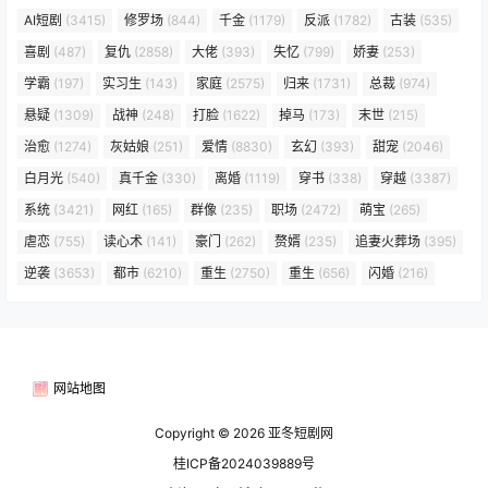
AI短剧
(3415)
修罗场
(844)
千金
(1179)
反派
(1782)
古装
(535)
喜剧
(487)
复仇
(2858)
大佬
(393)
失忆
(799)
娇妻
(253)
学霸
(197)
实习生
(143)
家庭
(2575)
归来
(1731)
总裁
(974)
悬疑
(1309)
战神
(248)
打脸
(1622)
掉马
(173)
末世
(215)
治愈
(1274)
灰姑娘
(251)
爱情
(8830)
玄幻
(393)
甜宠
(2046)
白月光
(540)
真千金
(330)
离婚
(1119)
穿书
(338)
穿越
(3387)
系统
(3421)
网红
(165)
群像
(235)
职场
(2472)
萌宝
(265)
虐恋
(755)
读心术
(141)
豪门
(262)
赘婿
(235)
追妻火葬场
(395)
逆袭
(3653)
都市
(6210)
重生
(2750)
重生
(656)
闪婚
(216)
网站地图
Copyright © 2026
亚冬短剧网
桂ICP备2024039889号