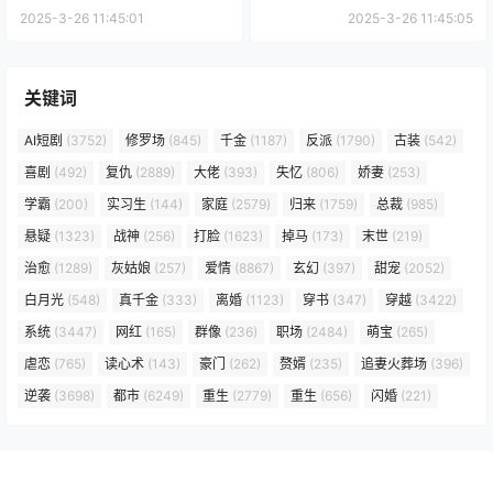
2025-3-26 11:45:01
2025-3-26 11:45:05
关键词
AI短剧
(3752)
修罗场
(845)
千金
(1187)
反派
(1790)
古装
(542)
喜剧
(492)
复仇
(2889)
大佬
(393)
失忆
(806)
娇妻
(253)
学霸
(200)
实习生
(144)
家庭
(2579)
归来
(1759)
总裁
(985)
悬疑
(1323)
战神
(256)
打脸
(1623)
掉马
(173)
末世
(219)
治愈
(1289)
灰姑娘
(257)
爱情
(8867)
玄幻
(397)
甜宠
(2052)
白月光
(548)
真千金
(333)
离婚
(1123)
穿书
(347)
穿越
(3422)
系统
(3447)
网红
(165)
群像
(236)
职场
(2484)
萌宝
(265)
虐恋
(765)
读心术
(143)
豪门
(262)
赘婿
(235)
追妻火葬场
(396)
逆袭
(3698)
都市
(6249)
重生
(2779)
重生
(656)
闪婚
(221)