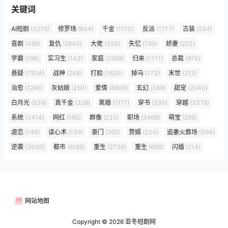
关键词
AI短剧
(3279)
修罗场
(844)
千金
(1170)
反派
(1777)
古装
(534)
喜剧
(486)
复仇
(2840)
大佬
(393)
失忆
(795)
娇妻
(253)
学霸
(196)
实习生
(143)
家庭
(2569)
归来
(1711)
总裁
(970)
悬疑
(1304)
战神
(248)
打脸
(1620)
掉马
(173)
末世
(213)
治愈
(1266)
灰姑娘
(250)
爱情
(8806)
玄幻
(389)
甜宠
(2040)
白月光
(538)
真千金
(328)
离婚
(1117)
穿书
(335)
穿越
(3378)
系统
(3414)
网红
(165)
群像
(235)
职场
(2468)
萌宝
(265)
虐恋
(748)
读心术
(139)
豪门
(262)
赘婿
(234)
追妻火葬场
(394)
逆袭
(3630)
都市
(6189)
重生
(2736)
重生
(656)
闪婚
(214)
网站地图
Copyright © 2026
亚冬短剧网