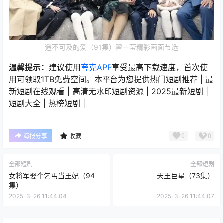
遥不可及的爱（91集）翟一莹精彩画面节选
温馨提示：
建议使用
夸克APP
享受最高下载速度，首次使
用可领取1TB免费空间。本平台为您提供热门短剧推荐 | 最
新短剧在线观看 | 高清无水印短剧资源 | 2025最新短剧 |
短剧大全 | 热榜短剧 |
0
0
海报分享
收藏
全部短剧
全部短剧
女将军娶个乞丐当王妃（94
天王巨星（73集）
集）
2025-3-26 11:44:04
2025-3-26 11:44:07