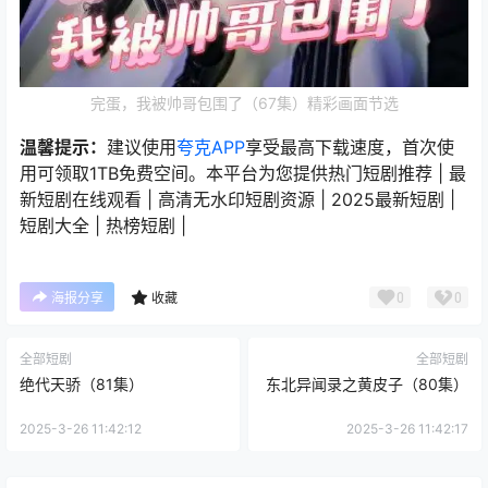
完蛋，我被帅哥包围了（67集）精彩画面节选
温馨提示：
建议使用
夸克APP
享受最高下载速度，首次使
用可领取1TB免费空间。本平台为您提供热门短剧推荐 | 最
新短剧在线观看 | 高清无水印短剧资源 | 2025最新短剧 |
短剧大全 | 热榜短剧 |
0
0
海报分享
收藏
全部短剧
全部短剧
绝代天骄（81集）
东北异闻录之黄皮子（80集）
2025-3-26 11:42:12
2025-3-26 11:42:17