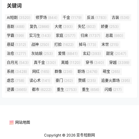
关键词
AI短剧
(3520)
修罗场
(844)
千金
(1179)
反派
(1783)
古装
(536)
喜剧
(488)
复仇
(2866)
大佬
(393)
失忆
(802)
娇妻
(253)
学霸
(199)
实习生
(143)
家庭
(2577)
归来
(1737)
总裁
(980)
悬疑
(1312)
战神
(250)
打脸
(1622)
掉马
(173)
末世
(215)
治愈
(1277)
灰姑娘
(253)
爱情
(8841)
玄幻
(393)
甜宠
(2047)
白月光
(543)
真千金
(330)
离婚
(1120)
穿书
(340)
穿越
(3399)
系统
(3428)
网红
(165)
群像
(236)
职场
(2476)
萌宝
(265)
虐恋
(758)
读心术
(141)
豪门
(262)
赘婿
(235)
追妻火葬场
(395)
逆袭
(3665)
都市
(6222)
重生
(2753)
重生
(656)
闪婚
(217)
网站地图
Copyright © 2026
亚冬短剧网