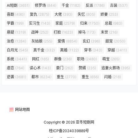
AI短剧
(3651)
修罗场
(844)
千金
(1182)
反派
(1786)
古装
(537)
喜剧
(490)
复仇
(2875)
大佬
(393)
失忆
(805)
娇妻
(253)
学霸
(199)
实习生
(143)
家庭
(2579)
归来
(1750)
总裁
(983)
悬疑
(1319)
战神
(252)
打脸
(1623)
掉马
(173)
末世
(216)
治愈
(1284)
灰姑娘
(255)
爱情
(8854)
玄幻
(396)
甜宠
(2050)
白月光
(545)
真千金
(332)
离婚
(1122)
穿书
(343)
穿越
(3411)
系统
(3441)
网红
(165)
群像
(236)
职场
(2480)
萌宝
(265)
虐恋
(764)
读心术
(143)
豪门
(262)
赘婿
(235)
追妻火葬场
(395)
逆袭
(3681)
都市
(6234)
重生
(2770)
重生
(656)
闪婚
(218)
网站地图
Copyright © 2026
亚冬短剧网
桂ICP备2024039889号