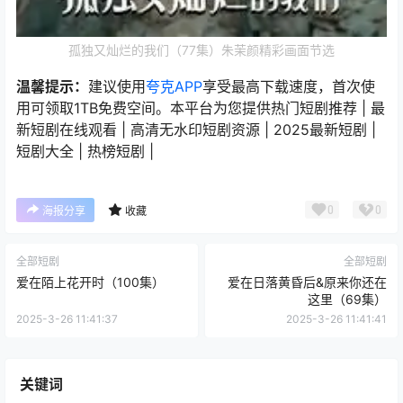
孤独又灿烂的我们（77集）朱茉颜精彩画面节选
温馨提示：
建议使用
夸克APP
享受最高下载速度，首次使
用可领取1TB免费空间。本平台为您提供热门短剧推荐 | 最
新短剧在线观看 | 高清无水印短剧资源 | 2025最新短剧 |
短剧大全 | 热榜短剧 |
0
0
海报分享
收藏
全部短剧
全部短剧
爱在陌上花开时（100集）
爱在日落黄昏后&原来你还在
这里（69集）
2025-3-26 11:41:37
2025-3-26 11:41:41
关键词